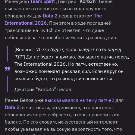
Менеджер
Team Spirit
Дмитрий "
Korb3n
" Белов
высказался о вероятности выхода крупного
обновления для
Dota 2
перед стартом
The
International 2026
. При этом в ходе последней
трансляции на Twitch он отметил, что даже
небольшой патч способен изменить расклад сил.
[Вопрос:
"А что будет, если выйдет патч перед
TI?"
] Да не будет, я думаю, большого патча перед
The International 2026. Но патч, естественно,
возможно поменяет расклад сил. Если вдруг он
реально будет, то расклад сил поменяется
Дмитрий "Korb3n" Белов
Ранее Белов уже
высказывался на тему патчей
для
Dota 2
, в частности, он упоминал, что прогонял
обновления через нейросеть, чтобы проверить их
баланс. По его словам, искусственный интеллект
якобы указывал на высокую вероятность того, что