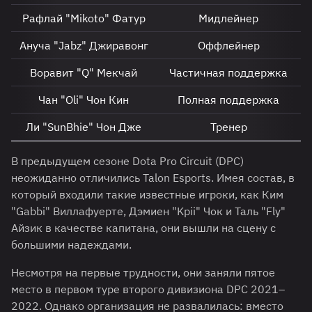
Рафлай "Mikoto" Фатур
Мидлейнер
Ануча "Jabz" Джиравонг
Оффлейнер
Воравит "Q" Мекчай
Частичная поддержка
Чан "Oli" Чон Кин
Полная поддержка
Ли "SunBhie" Чон Дже
Тренер
В предыдущем сезоне Dota Pro Circuit (DPC)
неожиданно отличились Talon Esports. Имея состав, в
который входили такие известные игроки, как Ким
"Gabbi" Виллафуерте, Дэмиен "Kpii" Чок и Таль "Fly"
Айзик в качестве капитана, они вышли на сцену с
большими надеждами.
Несмотря на первые трудности, они заняли пятое
место в первом туре второго дивизиона DPC 2021–
2022. Однако организация не развалилась: вместо