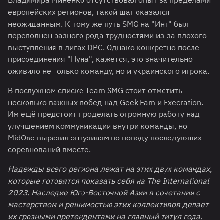
Владимира Миненко отсутствовал опыт за пределами
европейских регионов, такой шаг оказался
неожиданным. К тому же путь SMG на "Инт" был
переполнен разного рода трудностями из-за плохого
выступления в лигах DPC. Однако конкретно после
присоединения "Нуна", кажется, это значительно
оживило не только команду, но и украинского игрока.
В послужном списке Team SMG стоит отметить
несколько важных побед над Geek Fam и Execration.
Им ещё предстоит проделать огромную работу над
улучшением коммуникации внутри команды, но
MidOne выразил энтузиазм по поводу последующих
соревнований вместе.
Надежды всего региона лежат на этих двух командах,
которые готовятся показать себя на
The
International
2023. Наследие Юго-Восточной Азии в сочетании с
мастерством и решимостью этих коллективов делает
их грозными претендентами на главный титул года.