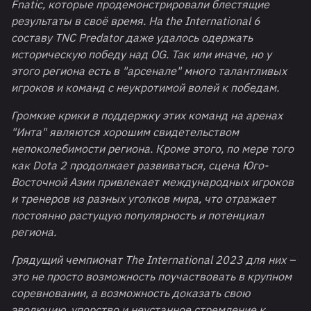
Fnatic
, которые продемонстрировали блестящие
результаты в своё время. На
the
International
6
составу
TNC
Predator
даже удалось одержать
историческую победу над
OG
. Так или иначе, но у
этого региона есть в "арсенале" много талантливых
игроков и команд с неукротимой волей к победам.
Громкие крики в поддержку этих команд на аренах
"Инта" являются хорошим свидетельством
непоколебимости региона. Кроме этого, по мере того
как
Dota
2 продолжает развиваться, сцена Юго-
Восточной Азии привлекает международных игроков
и тренеров из разных уголков мира, что отражает
постоянно растущую популярность и потенциал
региона.
Грядущий чемпионат The International 2023 для них –
это не просто возможность поучаствовать в крупном
соревновании, а возможность доказать свою
эволюцию, упорство и неустанное стремление к