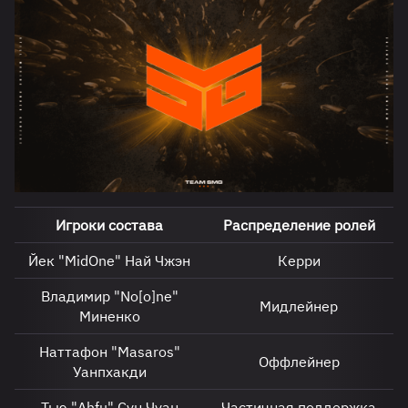
Игроки состава
Распределение ролей
Йек "MidOne" Най Чжэн
Керри
Владимир "No[o]ne"
Мидлейнер
Миненко
Наттафон "Masaros"
Оффлейнер
Уанпхакди
Тью "Ahfu" Сун Чуан
Частичная поддержка