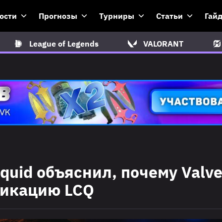
ости
Прогнозы
Турниры
Статьи
Гай
League of Legends
VALORANT
quid объяснил, почему Valv
фикацию LCQ