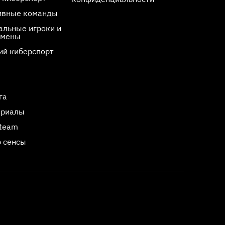
ивные команды
льные игроки и
смены
ий киберспорт
га
ериалы
Steam
 сенсы