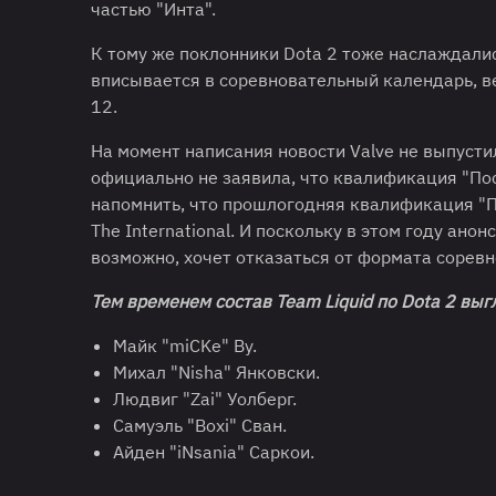
частью "Инта".
К тому же поклонники Dota 2 тоже наслаждали
вписывается в соревновательный календарь, вед
12.
На момент написания новости Valve не выпусти
официально не заявила, что квалификация "По
напомнить, что прошлогодняя квалификация "П
The International. И поскольку в этом году ано
возможно, хочет отказаться от формата соревн
Тем временем состав
Team
Liquid
по
Dota
2 выг
Майк "miCKe" Ву.
Михал "Nisha" Янковски.
Людвиг "Zai" Уолберг.
Самуэль "Boxi" Сван.
Айден "iNsania" Саркои.