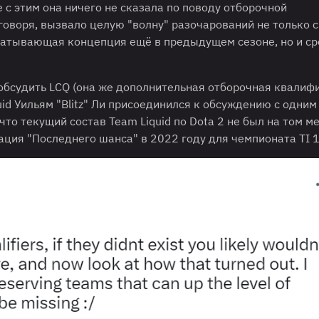
 с этим она ничего не сказала по поводу отборочной
говоря, вызвало целую "волну" разочарований не только 
ватывающая концепция ещё в предыдущем сезоне, но и с
 обсудить LCQ (она же дополнительная отборочная квалиф
id Уильям "Blitz" Ли присоединился к обсуждению с одним
что текущий состав Team Liquid по Dota 2 не был на том ме
ация "Последнего шанса" в 2022 году для чемпионата TI 1