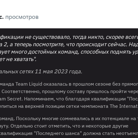
ификации не существовало, тогда никто, скорее всег
a 2, а теперь посмотрите, что происходит сейчас. На
твует много достойных команд, способных поднять у
т не хватать".
иальных сетях 11 мая 2023 года.
манда Team Liquid оказалась в прошлом сезоне без прямо
1. Соответственно, прошлому составу пришлось пройти чер
m Secret. Напоминаем, что благодаря квалификации "По
епиться на верхней позиции сетки чемпионата The Internati
манд. Поскольку многие сомневались в их потенциале на
уту. Отдельно стоит отметить, что и некоторые другие
 квалификация "Последнего шанса" должна стать неотъем