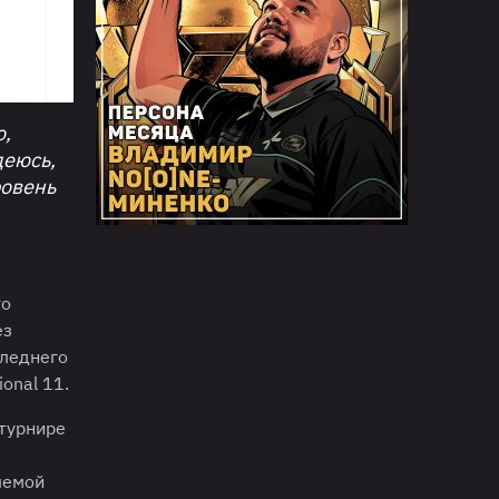
о,
деюсь,
ровень
го
ез
следнего
onal 11.
 турнире
лемой