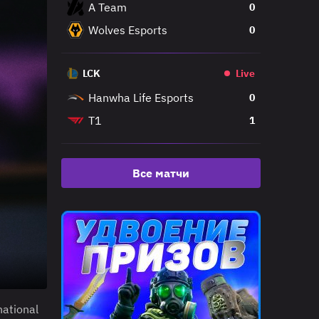
A Team
0
Wolves Esports
0
LCK
Live
Hanwha Life Esports
0
T1
1
Все матчи
ational