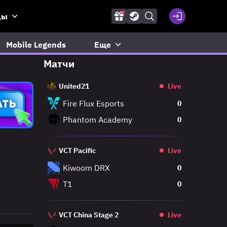
ды
Mobile Legends
Еще
Матчи
United21
Live
Fire Flux Esports
0
Phantom Academy
0
VCT Pacific
Live
Kiwoom DRX
0
e
T1
0
VCT China Stage 2
Live