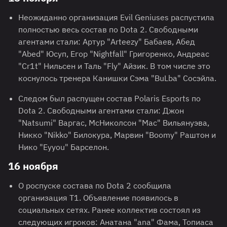
Неожиданно организация Evil Geniuses распустила
полностью весь состав по Dota 2. Свободными
агентами стали: Артур "Arteezy" Бабаев, Абед
"Abed" Юсуп, Егор "Nightfall" Григоренко, Андреас
"Cr1t" Нильсен и Таль "Fly" Айзик. В том числе это
коснулось тренера Канишки Сэма "BuLba" Сосэйла.
Следом был распущен состав Polaris Esports по
Dota 2. Свободными агентами стали: Джон
"Natsumi" Варгас, МсНиколсон "Mac" Вильянуэва,
Никко "Nikko" Билокура, Марвин "Boomy" Раштон и
Нико "Eyyou" Барселон.
16 ноября
О роспуске состава по Dota 2 сообщила
организация T1. Объявление появилось в
социальных сетях. Ранее коллектив состоял из
следующих игроков: Анатана "ana" Фама, Топиаса