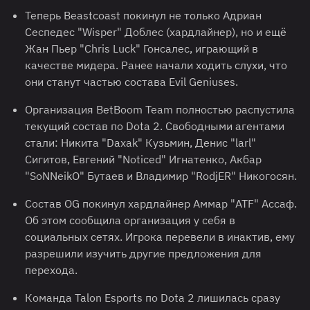
Теперь Beastcoast покинул не только Адриан
Сеспедес "Wisper" Доблес (хардлайнер), но и ещё
Жан Пьер "Chris Luck" Гонсалес, играющий в
качестве мидера. Ранее начали ходить слухи, что
они станут частью состава Evil Geniuses.
Организация BetBoom Team полностью распустила
текущий состав по Dota 2. Свободными агентами
стали: Никита "Daxak" Кузьмин, Денис "larl"
Сигитов, Евгений "Noticed" Игнатенко, Акбар
"SoNNeikO" Бутаев и Владимир "RodjER" Никогосян.
Состав OG покинул хардлайнер Аммар "ATF" Ассаф.
Об этом сообщила организация у себя в
социальных сетях. Игрока перевели в инактив, ему
разрешили изучить другие предложения для
перехода.
Команда Talon Esports по Dota 2 лишилась сразу