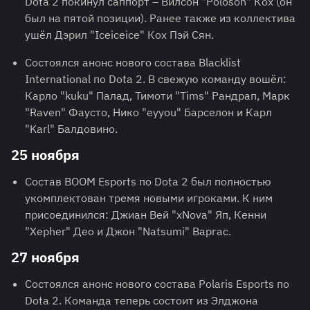
Dota 2 покинул саппорт – Вилсон "Poloson" Кох (он
был на пятой позиции). Ранее также из коллектива
ушёл Дэрил "Iceiceice" Кох Пэй Сян.
Состоялся анонс нового состава Blacklist
International по Dota 2. В свежую команду вошёл:
Карло "kuku" Палад, Тимоти "Tims" Рандрап, Марк
"Raven" Фаусто, Нико "eyyou" Барселон и Карл
"Karl" Балдовино.
25 ноября
Состав BOOM Esports по Dota 2 был полностью
укомплектован тремя новыми игроками. К ним
присоединился: Джиан Вей "xNova" Яп, Кенни
"Xepher" Део и Джон "Natsumi" Варгас.
27 ноября
Состоялся анонс нового состава Polaris Esports по
Dota 2. Команда теперь состоит из Элджона