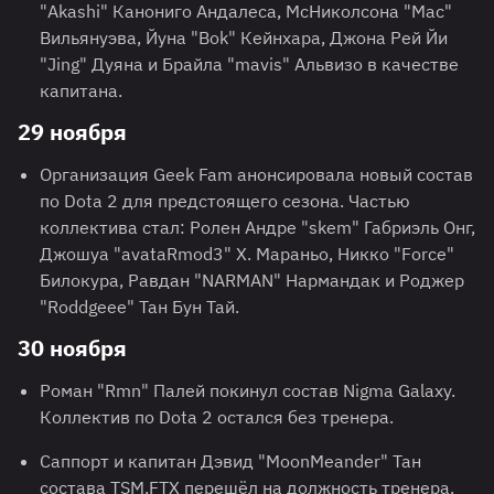
"Akashi" Канониго Андалеса, МсНиколсона "Mac"
Вильянуэва, Йуна "Bok" Кейнхара, Джона Рей Йи
"Jing" Дуяна и Брайла "mavis" Альвизо в качестве
капитана.
29 ноября
Организация Geek Fam анонсировала новый состав
по Dota 2 для предстоящего сезона. Частью
коллектива стал: Ролен Андре "skem" Габриэль Онг,
Джошуа "avataRmod3" Х. Мараньо, Никко "Force"
Билокура, Равдан "NARMAN" Нармандак и Роджер
"Roddgeee" Тан Бун Тай.
30 ноября
Роман "Rmn" Палей покинул состав Nigma Galaxy.
Коллектив по Dota 2 остался без тренера.
Саппорт и капитан Дэвид "MoonMeander" Тан
состава TSM.FTX перешёл на должность тренера.