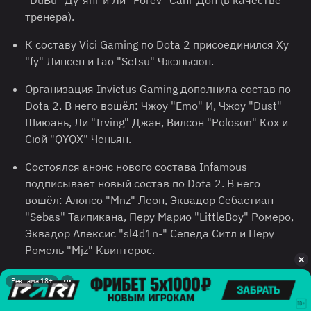
"DuBu" Ду-янг и Ли "Forev" Санг Дон (в качестве
тренера).
К составу Vici Gaming по Dota 2 присоединился Ху
"fy" Линсен и Гао "Setsu" Чжэньсюн.
Организация Invictus Gaming дополнила состав по
Dota 2. В него вошёл: Чжоу "Emo" И, Чжоу "Dust"
Шиюань, Ли "Irving" Джан, Вилсон "Poloson" Кох и
Сюй "QYQX" Ченьян.
Состоялся анонс нового состава Infamous
подписывает новый состав по Dota 2. В него
вошёл: Алонсо "Mnz" Леон, Эквадор Себастиан
"Sebas" Таипикана, Перу Марио "LittleBoy" Ромеро,
Эквадор Алексис "sl4d1n-" Сепеда Ситл и Перу
Ромель "Mjz" Квинтерос.
9 декабря
Реклама 18+
Канадская киберспортивная организация Shopify