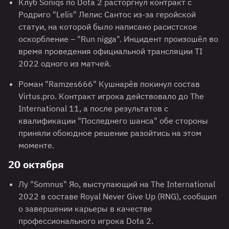
Клуб Soniqs по Dota 2 расторгнул контракт с
Родриго "Lelis" Лелис Сантос из-за геройской
статуи, на которой было написано расистское
оскорбление – "Run nigga". Инцидент произошёл во
время проведения официальной трансляции TI
2022 одного из матчей.
Роман "Ramzes666" Кушнарёв покинул состав
Virtus.pro. Контракт игрока действовало до The
International 11, а после результатов с
квалификации "Последнего шанса" обе стороны
приняли обоюдное решение разойтись на этом
моменте.
20 октября
Лу "Somnus" Яо, выступающий на The International
2022 в составе Royal Never Give Up (RNG), сообщил
о завершении карьеры в качестве
профессионального игрока Dota 2.