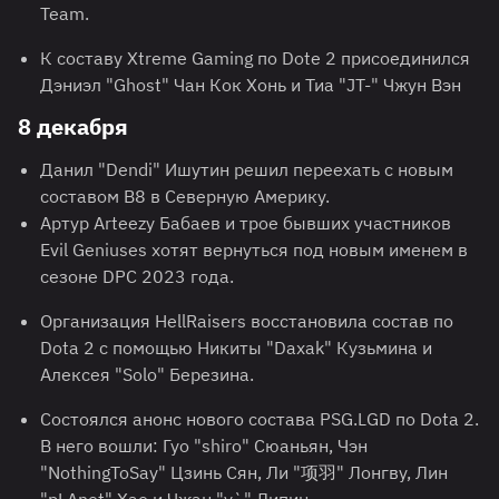
Team.
К составу Xtreme Gaming по Dote 2 присоединился
Дэниэл "Ghost" Чан Кок Хонь и Тиа "JT-" Чжун Вэн
8 декабря
Данил "Dendi" Ишутин решил переехать с новым
составом B8 в Северную Америку.
Артур Arteezy Бабаев и трое бывших участников
Evil Geniuses хотят вернуться под новым именем в
сезоне DPC 2023 года.
Организация HellRaisers восстановила состав по
Dota 2 с помощью Никиты "Daxak" Кузьмина и
Алексея "Solo" Березина.
Состоялся анонс нового состава PSG.LGD по Dota 2.
В него вошли: Гуо "shiro" Сюаньян, Чэн
"NothingToSay" Цзинь Сян, Ли "项羽" Лонгву, Лин