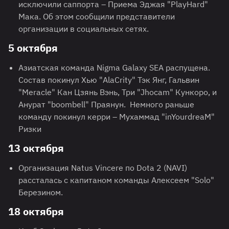
исключили саппорта – Приема Эджая "PlayHard"
Мака. Об этом сообщили представители
организации в социальных сетях.
5 октября
Азиатская команда Nigma Galaxy SEA распущена.
Состав покинул Хью "AlaCrity" Тэк Янг, Гальвин
"Meracle" Кан Цзянь Вэнь, Три "Jhocam" Кункоро, и
Анурат "boombell" Праянун. Немного раньше
команду покинул керри – Мухаммад "inYourdreaM"
Ризки
13 октября
Организация Natus Vincere по Dota 2 (NAVI)
рассталась с капитаном команды Алексеем "Solo"
Березином.
18 октября