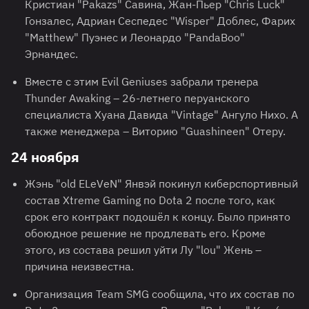
Кристиан "Pakazs" Савина, Жан-Пьер "Chris Luck"
Гонзалес, Адриан Сеспедес "Wisper" Доблес, Фарих
"Matthew" Пуэнес и Леонардо "PandaBoo"
Эрнандес.
Вместе с этим Evil Geniuses забрали тренера
Thunder Awaking – 26-летнего перуанского
специалиста Хуана Давида "Vintage" Ангуло Нихо. А
также менеджера – Виторию "Guashineen" Отеру.
24 ноября
Жэнь "old ELeVeN" Янвэй покинул киберспортивный
состав Xtreme Gaming по Dota 2 после того, как
срок его контракт подошёл к концу. Было принято
обоюдное решение не продлевать его. Кроме
этого, из состава решил уйти Лу "lou" Жень –
причина неизвестна.
Организация Team SMG сообщила, что их состав по