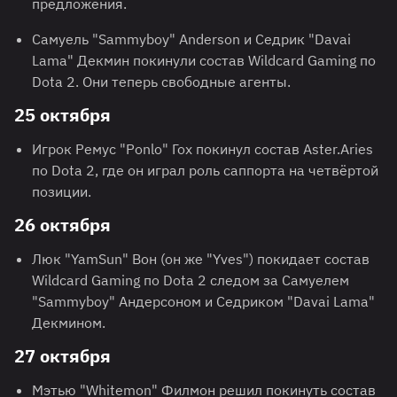
предложения.
Самуель "Sammyboy" Anderson и Седрик "Davai
Lama" Декмин покинули состав Wildcard Gaming по
Dota 2. Они теперь свободные агенты.
25 октября
Игрок Ремус "Ponlo" Гох покинул состав Aster.Aries
по Dota 2, где он играл роль саппорта на четвёртой
позиции.
26 октября
Люк "YamSun" Вон (он же "Yves") покидает состав
Wildcard Gaming по Dota 2 следом за Самуелем
"Sammyboy" Андерсоном и Седриком "Davai Lama"
Декмином.
27 октября
Мэтью "Whitemon" Филмон решил покинуть состав