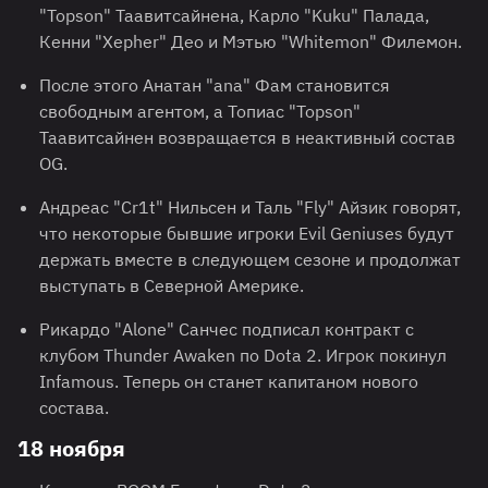
"Topson" Таавитсайнена, Карло "Kuku" Палада,
Кенни "Xepher" Део и Мэтью "Whitemon" Филемон.
После этого Анатан "ana" Фам становится
свободным агентом, а Топиас "Topson"
Таавитсайнен возвращается в неактивный состав
OG.
Андреас "Cr1t" Нильсен и Таль "Fly" Айзик говорят,
что некоторые бывшие игроки Evil Geniuses будут
держать вместе в следующем сезоне и продолжат
выступать в Северной Америке.
Рикардо "Alone" Санчес подписал контракт с
клубом Thunder Awaken по Dota 2. Игрок покинул
Infamous. Теперь он станет капитаном нового
состава.
18 ноября