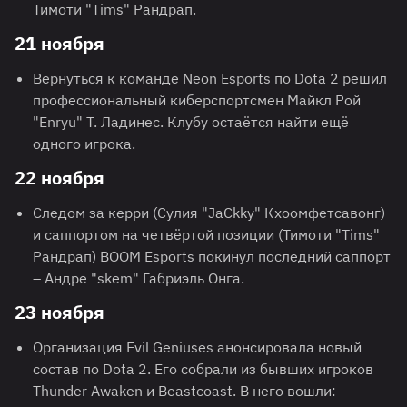
Тимоти "Tims" Рандрап.
21 ноября
Вернуться к команде Neon Esports по Dota 2 решил
профессиональный киберспортсмен Майкл Рой
"Enryu" Т. Ладинес. Клубу остаётся найти ещё
одного игрока.
22 ноября
Следом за керри (Сулия "JaCkky" Кхоомфетсавонг)
и саппортом на четвёртой позиции (Тимоти "Tims"
Рандрап) BOOM Esports покинул последний саппорт
– Андре "skem" Габриэль Онга.
23 ноября
Организация Evil Geniuses анонсировала новый
состав по Dota 2. Его собрали из бывших игроков
Thunder Awaken и Beastcoast. В него вошли: