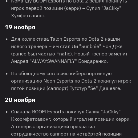
Команду BOOM Esports по Dota 2 решил покинуть
игрок первой позиции (керри) – Сулия "JaCkky"
Хумфетсавонг.
19 ноября
Для коллектива Talon Esports по Dota 2 нашли
нового тренера – им стал Ли "Sunbhie" Чон Дже
(ранее был частью Fnatic). Новый тренер заменит
Андрея "ALWAYSWANNAFLY" Бондаренко.
По обоюдному согласию киберспортивную
организацию Neon Esports по Dota 2 покинул игрок
пятой позиции (саппорт) Тугстур "Se" Дашевге.
20 ноября
Сначала BOOM Esports покинул Сулия "JaCkky"
Кхоомфетсавонг, который играл на позиции керри.
А теперь с организацией прекратил
сотрудничество саппорт на четвёртой позиции