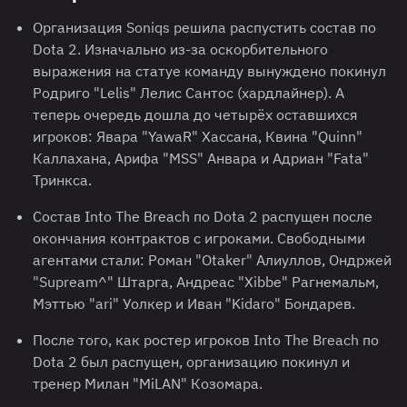
Организация Soniqs решила распустить состав по
Dota 2. Изначально из-за оскорбительного
выражения на статуе команду вынуждено покинул
Родриго "Lelis" Лелис Сантос (хардлайнер). А
теперь очередь дошла до четырёх оставшихся
игроков: Явара "YawaR" Хассана, Квина "Quinn"
Каллахана, Арифа "MSS" Анвара и Адриан "Fata"
Тринкса.
Состав Into The Breach по Dota 2 распущен после
окончания контрактов с игроками. Свободными
агентами стали: Роман "Otaker" Алиуллов, Ондржей
"Supream^" Штарга, Андреас "Xibbe" Рагнемальм,
Мэттью "ari" Уолкер и Иван "Kidaro" Бондарев.
После того, как ростер игроков Into The Breach по
Dota 2 был распущен, организацию покинул и
тренер Милан "MiLAN" Козомара.