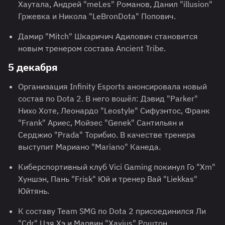
Хаутала, Андрей "meLes" Романов, Данил "illusion"
Гржевка и Никола "LeBronDota" Попович.
Дамир "Mitch" Шкаричич Адилович становится
новым тренером состава Ancient Tribe.
5 декабря
Организация Infinity Esports анонсировала новый
состав по Dota 2. В него вошёл: Дэвид "Parker"
Нихо Хоте, Леонардо "Leostyle" Сифуэнтос, Франк
"Frank" Ариес, Мойзес "Genek" Сантильян и
Серджио "Prada" Торибио. В качестве тренера
выступит Мариано "Mariano" Канеда.
Киберспортивный клуб Vici Gaming покинул Го "Xm"
Хуншэн, Пань "Frisk" Юй и тренер Вай "Liekkas"
Юйтянь.
К составу Team SMG по Dota 2 присоединился Ли
"Cdr" Цзя Хэ и Марвин "Xavius" Роштон.