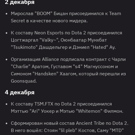
2 декабря
Мирослав "BOOM" Бицан присоединился к Team
Secret в качестве нового мидера.
К составу Neon Esports по Dota 2 присоединился
Цогтжаргал "Valky~", Оюнбаатар Мунхбат
"Tsukimoto" Дашдельгер и Дэниел "Hated" Ау.
Организация Alliance подписала контракт с Чарли
"Charlie" Аратом, Густавом "s4" Магнуссоном и
Симоном "Handsken" Хаагом, который перешли из
Goonsquad.
4 декабря
К составу TSM.FTX по Dota 2 присоединился
Мэттью "Ari" Уокер и Мэтью "Whitemon" Филмон.
Сформирован новый состав Ancient Tribe по Dota 2.
В него вошёл: Стоян "lil pleb" Костов, Саму "MTD"