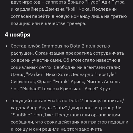
двух игроков – саппорта Брицио "Hyde" Ади Путра
и хардлайнера Дэмиэна "kpii" Чока. Последний
согласен перейти в новую команду лишь на третью
позицию или в качестве тренера.
4 ноября
Состав клуба Infamous по Dota 2 полностью
распущен. Организация прекратила сотрудничать
со всеми участниками. Об этом стало известно в
социальных сетях. Свободными агентами стали:
Дэвид "Parker" Нихо Хоте, Леонардо "Leostyle"
Сифуэнтос, Франк "Frank" Ариес, Мигель Анхель
Чок "Michael" Гомес и Кристиан "Accel" Круз.
Текущий состав Fnatic по Dota 2 покинул капитан/
хардлайнер Ануча "Jabz" Джиравонг и тренер Ли
"SunBhie" Чон Дже. Представители организации
сообщили, что сроки действия контрактов подошли
к концу и они решили на этом закончить