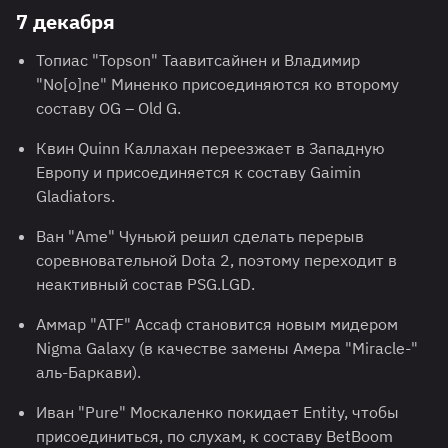
7 декабря
Топиас "Topson" Таавитсайнен и Владимир
"No[o]ne" Миненко присоединяются ко второму
составу OG – Old G.
Квин Quinn Каллахан переезжает в Западную
Европу и присоединяется к составу Gaimin
Gladiators.
Ван "Ame" Чуньюй решил сделать перерыв
соревновательной Dota 2, поэтому переходит в
неактивный состав PSG.LGD.
Аммар "ATF" Ассаф становится новым мидером
Nigma Galaxy (в качестве замены Амера "Miracle-"
аль-Баркави).
Иван "Pure" Москаленко покидает Entity, чтобы
присоединиться, по слухам, к составу BetBoom