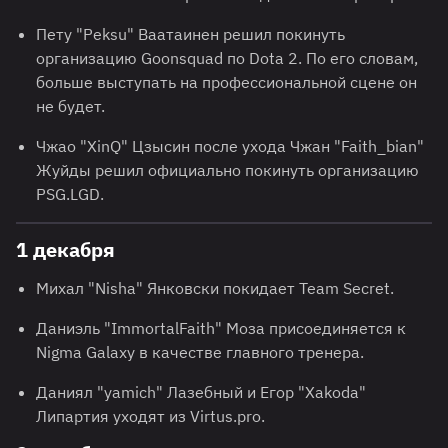
Пету "Peksu" Ваатаинен решил покинуть
организацию Goonsquad по Dota 2. По его словам,
больше выступать на профессиональной сцене он
не будет.
Чжао "XinQ" Цзысин после ухода Чжан "Faith_bian"
Жуйды решил официально покинуть организацию
PSG.LGD.
1 декабря
Михал "Nisha" Янковски покидает Team Secret.
Даниэль "ImmortalFaith" Моза присоединяется к
Nigma Galaxy в качестве главного тренера.
Даниял "yamich" Лазебный и Егор "Xakoda"
Липартия уходят из Virtus.pro.