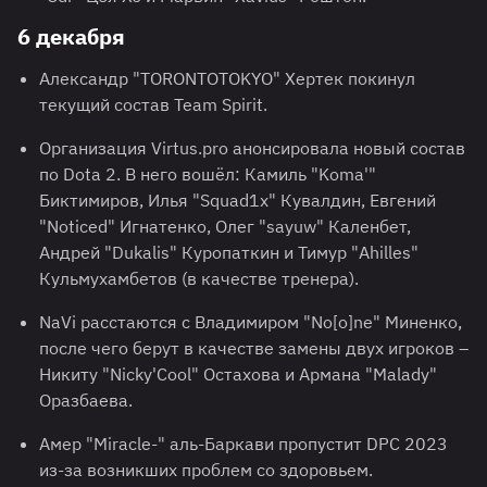
6 декабря
Александр "TORONTOTOKYO" Хертек покинул
текущий состав Team Spirit.
Организация Virtus.pro анонсировала новый состав
по Dota 2. В него вошёл: Камиль "Koma'"
Биктимиров, Илья "Squad1x" Кувалдин, Евгений
"Noticed" Игнатенко, Олег "sayuw" Каленбет,
Андрей "Dukalis" Куропаткин и Тимур "Ahilles"
Кульмухамбетов (в качестве тренера).
NaVi расстаются с Владимиром "No[o]ne" Миненко,
после чего берут в качестве замены двух игроков –
Никиту "Nicky'Cool" Остахова и Армана "Malady"
Оразбаева.
Амер "Miracle-" аль-Баркави пропустит DPC 2023
из-за возникших проблем со здоровьем.