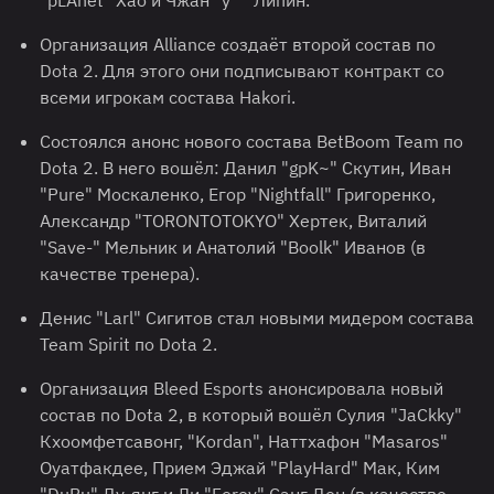
"pLAnet" Хао и Чжан "y`" Липин.
Организация Alliance создаёт второй состав по
Dota 2. Для этого они подписывают контракт со
всеми игрокам состава Hakori.
Состоялся анонс нового состава BetBoom Team по
Dota 2. В него вошёл: Данил "gpK~" Скутин, Иван
"Pure" Москаленко, Егор "Nightfall" Григоренко,
Александр "TORONTOTOKYO" Хертек, Виталий
"Save-" Мельник и Анатолий "Boolk" Иванов (в
качестве тренера).
Денис "Larl" Сигитов стал новыми мидером состава
Team Spirit по Dota 2.
Организация Bleed Esports анонсировала новый
состав по Dota 2, в который вошёл Сулия "JaCkky"
Кхоомфетсавонг, "Kordan", Наттхафон "Masaros"
Оуатфакдее, Прием Эджай "PlayHard" Мак, Ким