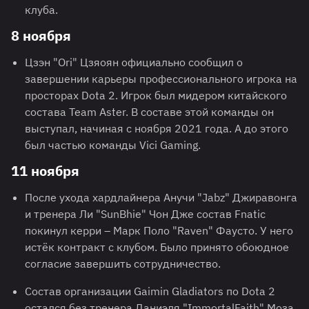
клуба.
8 ноября
Цзэн "Ori" Цзяоян официально сообщил о
завершении карьеры профессионального игрока на
просторах Dota 2. Игрок был мидером китайского
состава Team Aster. В составе этой команды он
выступал, начиная с ноября 2021 года. А до этого
был частью команды Vici Gaming.
11 ноября
После ухода хардлайнера Анучи "Jabz" Джиравонга
и тренера Ли "SunBhie" Чон Дже состав Fnatic
покинул керри – Марк Поло "Raven" Фаусто. У него
истёк контракт с клубом. Было принято обоюдное
согласие завершить сотрудничество.
Состав организации Gaimin Gladiators по Dota 2
остался без тренера Даниэля "ImmortalFaith" Моза.