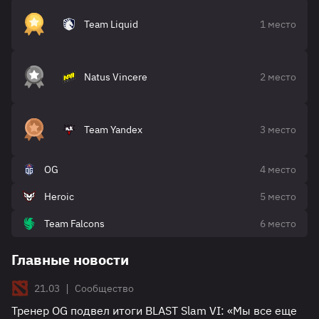
Team Liquid
1 место
Natus Vincere
2 место
Team Yandex
3 место
OG
4 место
Heroic
5 место
Team Falcons
6 место
Главные новости
|
21.03
Сообщество
Тренер OG подвел итоги BLAST Slam VI: «Мы все еще