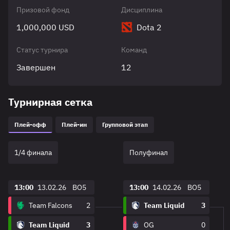
Призовой фонд
Дисциплина
1,000,000 USD
Dota 2
Статус турнира
Команд
Завершен
12
Турнирная сетка
Плей-офф
Плей-ин
Групповой этап
1/4 финала
Полуфинал
13:00
13.02.26
BO5
13:00
14.02.26
BO5
Team Falcons
2
Team Liquid
3
Team Liquid
3
OG
0