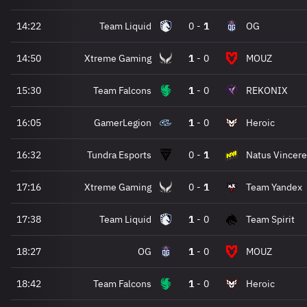
14:22
Team Liquid
0
-
1
OG
14:50
Xtreme Gaming
1
-
0
MOUZ
15:30
Team Falcons
1
-
0
REKONIX
16:05
GamerLegion
1
-
0
Heroic
16:32
Tundra Esports
0
-
1
Natus Vincere
17:16
Xtreme Gaming
0
-
1
Team Yandex
17:38
Team Liquid
1
-
0
Team Spirit
18:27
OG
1
-
0
MOUZ
18:42
Team Falcons
1
-
0
Heroic