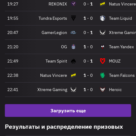
19:27
REKONIX
0
-
1
Natus Vincere
19:55
Tundra Esports
1
-
0
Team Liquid
20:47
GamerLegion
0
-
1
Xtreme Gami
21:20
OG
1
-
0
Team Yandex
21:49
Team Spirit
0
-
1
MOUZ
22:38
Natus Vincere
1
-
0
Team Falcons
22:41
Xtreme Gaming
1
-
0
Heroic
Загрузить еще
Результаты и распределение призовых