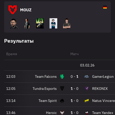
MOUZ
Результаты
Время
Матч
03.02.26
12:03
Team Falcons
0
-
1
GamerLegion
12:05
Tundra Esports
1
-
0
REKONIX
13:14
Team Spirit
1
-
0
Natus Vincere
13:46
Heroic
1
-
0
Team Yandex