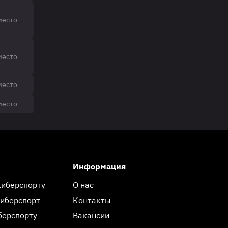
место
место
место
место
Информация
киберспорту
О нас
киберспорт
Контакты
берспорту
Вакансии