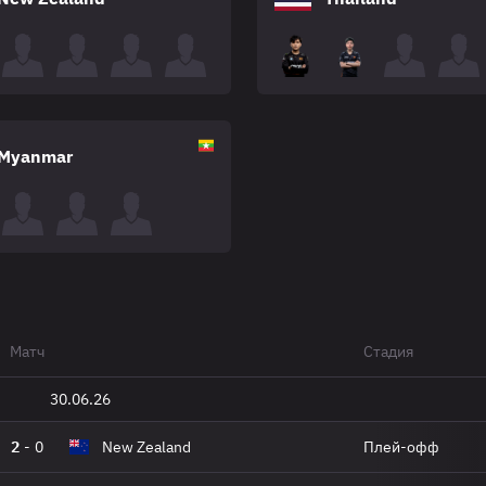
Myanmar
Матч
Стадия
30.06.26
2
-
0
New Zealand
Плей-офф