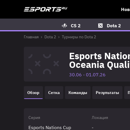
Нов
CS 2
Dota 2
Главная
Dota 2
Турниры по Dota 2
Esports Natio
Oceania Quali
30.06 - 01.07.26
Обзор
Сетка
Команды
Результаты
Серия
Локация
Esports Nations Cup
-