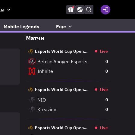
ды
Mobile Legends
Еще
Матчи
Esports World Cup Open
Live
Qualifier
Betclic Apogee Esports
0
Infinite
0
Esports World Cup Open
Live
Qualifier
NIO
0
Kreazion
0
Esports World Cup Open
Live
Qualifier