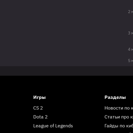
2 
3 
4 
5 
Игры
Разделы
CS 2
Новости по 
Dota 2
Статьи про 
League of Legends
Гайды по ки