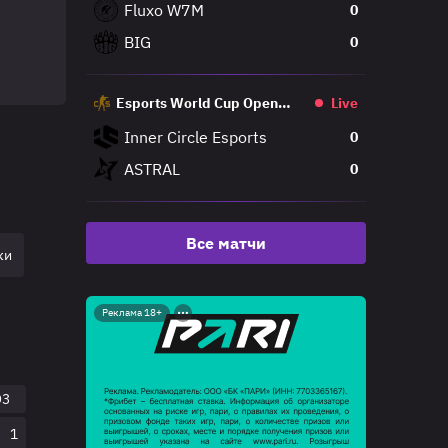
Fluxo W7M
0
BIG
0
Esports World Cup Open
Live
Qualifier
Inner Circle Esports
0
ASTRAL
0
Все матчи
ки
Реклама 18+
O3
1