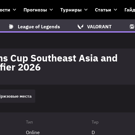
ости
Прогнозы
Турниры
Статьи
Гай
League of Legends
VALORANT
ns Cup Southeast Asia and
fier 2026
Призовые места
Тип
Тир
Online
D