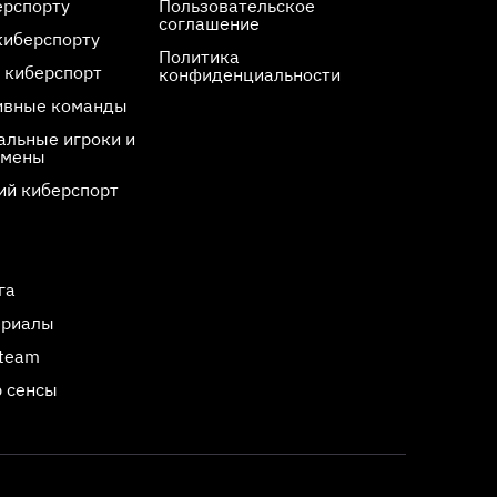
ерспорту
Пользовательское
соглашение
киберспорту
Политика
 киберспорт
конфиденциальности
ивные команды
льные игроки и
смены
ий киберспорт
га
ериалы
Steam
 сенсы