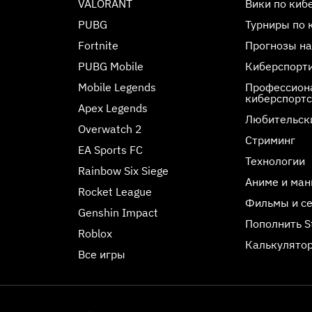
VALORANT
Вики по киб
PUBG
Турниры по 
Fortnite
Прогнозы на
PUBG Mobile
Киберспорт
Mobile Legends
Профессиона
киберспорт
Apex Legends
Любительск
Overwatch 2
Стриминг
EA Sports FC
Технологии
Rainbow Six Siege
Аниме и ман
Rocket League
Фильмы и с
Genshin Impact
Пополнить 
Roblox
Калькулятор
Все игры