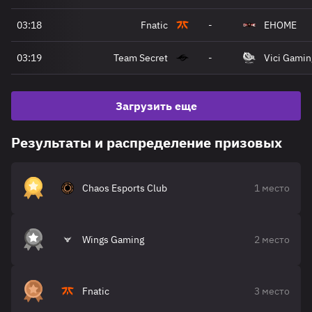
03:18
Fnatic
-
EHOME
03:19
Team Secret
-
Vici Gamin
Загрузить еще
Результаты и распределение призовых
Chaos Esports Club
1 место
Wings Gaming
2 место
Fnatic
3 место