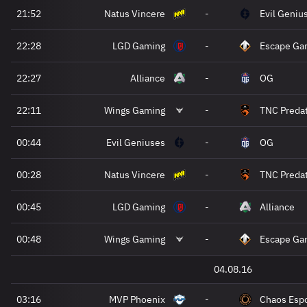
21:52
Natus Vincere
-
Evil Geniu
22:28
LGD Gaming
-
Escape Ga
22:27
Alliance
-
OG
22:11
Wings Gaming
-
TNC Preda
00:44
Evil Geniuses
-
OG
00:28
Natus Vincere
-
TNC Preda
00:45
LGD Gaming
-
Alliance
00:48
Wings Gaming
-
Escape Ga
04.08.16
03:16
MVP Phoenix
-
Chaos Espo