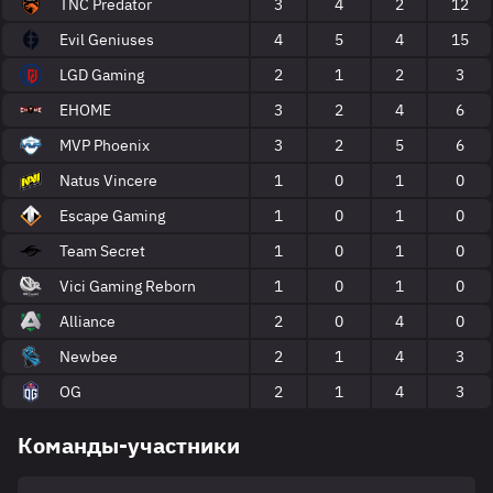
TNC Predator
3
4
2
12
Evil Geniuses
4
5
4
15
LGD Gaming
2
1
2
3
EHOME
3
2
4
6
MVP Phoenix
3
2
5
6
Natus Vincere
1
0
1
0
Escape Gaming
1
0
1
0
Team Secret
1
0
1
0
Vici Gaming Reborn
1
0
1
0
Alliance
2
0
4
0
Newbee
2
1
4
3
OG
2
1
4
3
Команды-участники