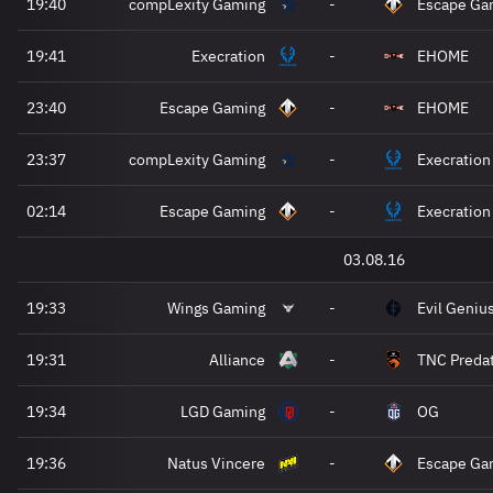
19:40
compLexity Gaming
-
Escape Ga
19:41
Execration
-
EHOME
23:40
Escape Gaming
-
EHOME
23:37
compLexity Gaming
-
Execration
02:14
Escape Gaming
-
Execration
03.08.16
19:33
Wings Gaming
-
Evil Geniu
19:31
Alliance
-
TNC Preda
19:34
LGD Gaming
-
OG
19:36
Natus Vincere
-
Escape Ga