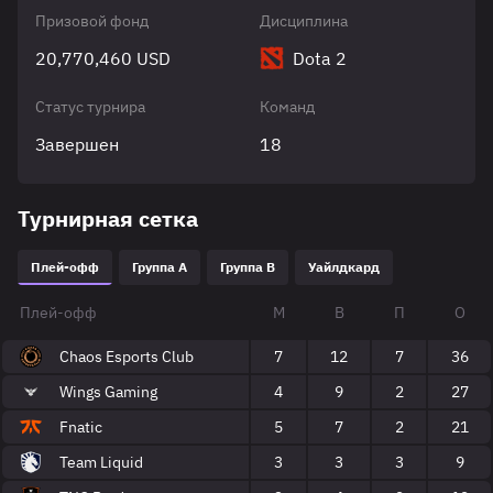
Призовой фонд
Дисциплина
20,770,460 USD
Dota 2
Статус турнира
Команд
Завершен
18
Турнирная сетка
Плей-офф
Группа A
Группа B
Уайлдкард
Плей-офф
М
В
П
О
Chaos Esports Club
7
12
7
36
Wings Gaming
4
9
2
27
Fnatic
5
7
2
21
Team Liquid
3
3
3
9