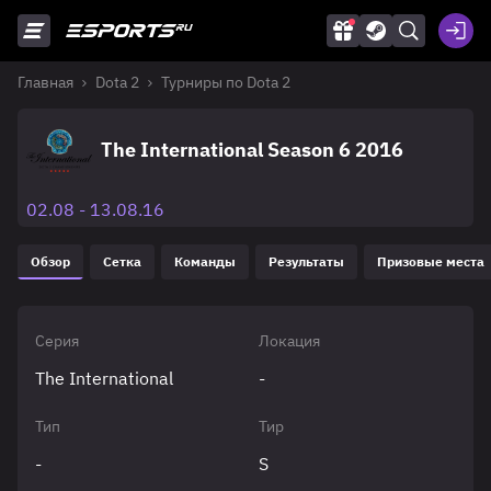
Главная
Dota 2
Турниры по Dota 2
The International Season 6 2016
02.08 - 13.08.16
Обзор
Сетка
Команды
Результаты
Призовые места
Серия
Локация
The International
-
Тип
Тир
-
S