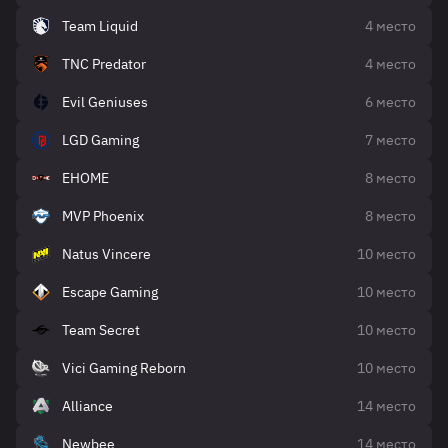
Team Liquid
4 место
TNC Predator
4 место
Evil Geniuses
6 место
LGD Gaming
7 место
EHOME
8 место
MVP Phoenix
8 место
Natus Vincere
10 место
Escape Gaming
10 место
Team Secret
10 место
Vici Gaming Reborn
10 место
Alliance
14 место
Newbee
14 место