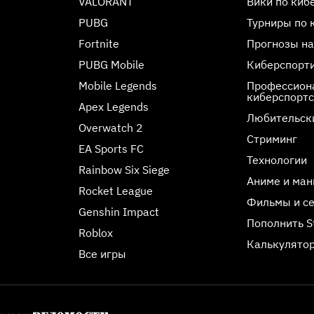
VALORANT
Вики по киб
PUBG
Турниры по 
Fortnite
Прогнозы на
PUBG Mobile
Киберспорт
Mobile Legends
Профессиона
киберспорт
Apex Legends
Любительск
Overwatch 2
Стриминг
EA Sports FC
Технологии
Rainbow Six Siege
Аниме и ман
Rocket League
Фильмы и с
Genshin Impact
Пополнить 
Roblox
Калькулятор
Все игры