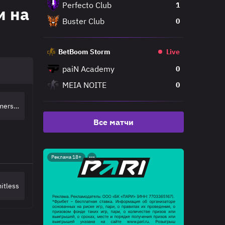
Perfecto Club
1
и на
Buster Club
0
BetBoom Storm
Live
paiN Academy
0
MEIA NOITE
0
Immersion
Все матчи
Реклама 18+
itless