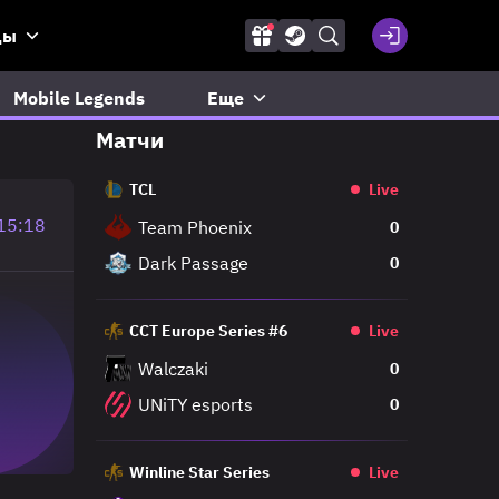
ды
Mobile Legends
Еще
Матчи
TCL
Live
15:18
Team Phoenix
0
Dark Passage
0
CCT Europe Series #6
Live
Walczaki
0
UNiTY esports
0
Winline Star Series
Live