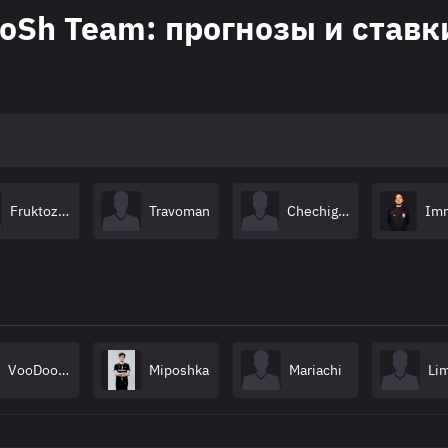
oSh Team: прогнозы и ставк
Fruktozka
Travoman
Chechigga
VooDooSh
Miposhka
Mariachi
Lim