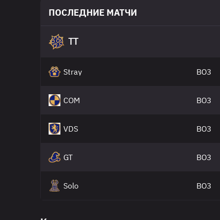
ПОСЛЕДНИЕ МАТЧИ
TT
Stray
BO3
COM
BO3
VDS
BO3
GT
BO3
Solo
BO3