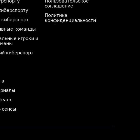
ерспорту
Пользовательское
соглашение
киберспорту
Политика
 киберспорт
конфиденциальности
ивные команды
льные игроки и
смены
ий киберспорт
га
ериалы
Steam
 сенсы