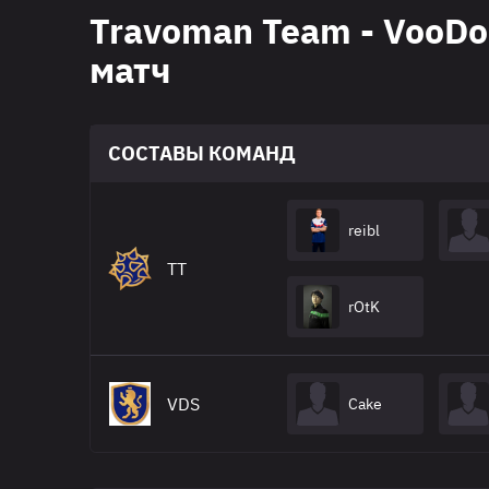
Travoman Team - VooDo
матч
СОСТАВЫ КОМАНД
reibl
TT
rOtK
VDS
Cake