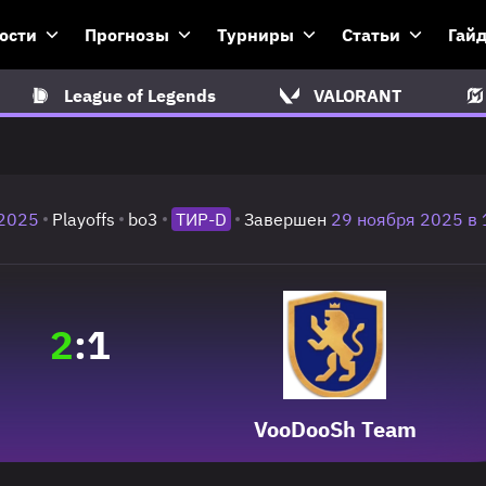
ости
Прогнозы
Турниры
Статьи
Гай
League of Legends
VALORANT
2025
Playoffs
bo3
ТИР-D
Завершен
29 ноября 2025 в 
2
:
1
VooDooSh Team