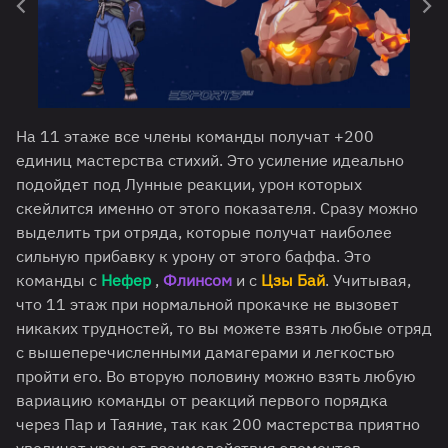
На 11 этаже все члены команды получат +200
единиц мастерства стихий. Это усиление идеально
подойдет под Лунные реакции, урон которых
скейлится именно от этого показателя. Сразу можно
выделить три отряда, которые получат наиболее
сильную прибавку к урону от этого баффа. Это
команды с
Нефер
,
Флинсом
и с
Цзы Бай
. Учитывая,
что 11 этаж при нормальной прокачке не вызовет
никаких трудностей, то вы можете взять любые отряд
с вышеперечисленными дамагерами и легкостью
пройти его. Во вторую половину можно взять любую
вариацию команды от реакций первого порядка
через Пар и Таяние, так как 200 мастерства приятно
увеличат урон от взаимодействия элементов.