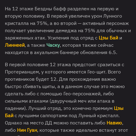
На 12 этаже Бездны бафф разделен на первую и
вторую половину. В первой увеличен урон Лунного
кристалла на 75%, а во второй — активный персонаж
получает увеличение демеджа на 75% для обычных и
заряженных атак. Усиления под отряд с
Цзы Бай
и
Линнеей
, а также
Часку
, которая также сейчас
находится в акуальном баннере обновления 6.5.
В первой половине 12 этажа предстоит сразиться с
Протерианцем, у которого имеется Гео-щит. Всего
противников будет 12. Для прохождения важно
быстро сбивать щиты, а в данном случае это можно
сделать либо с помощью Гео-персонажей, либо
сильными атаками (двуручный меч или атака в
падении). Лучший отряд, это конечно премиум
Цзы
Бай
с лучшими саппортами под Лунный кристалл.
Однако на место ДД можно поставить либо
Навию
,
либо
Нин Гуан
, которые также идеально встанут этот