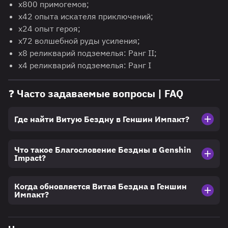
х800 примогемов;
х42 опыта искателя приключений;
х24 опыт героя;
х72 волшебной руды усиления;
х8 реликварий подземелья: Ранг II;
х4 реликварий подземелья: Ранг I
❓ Часто задаваемые вопросы | FAQ
Где найти Витую Бездну в Геншин Импакт?
Что такое Благословение Бездны в Genshin
Impact?
Когда обновляется Витая Бездна в Геншин
Импакт?