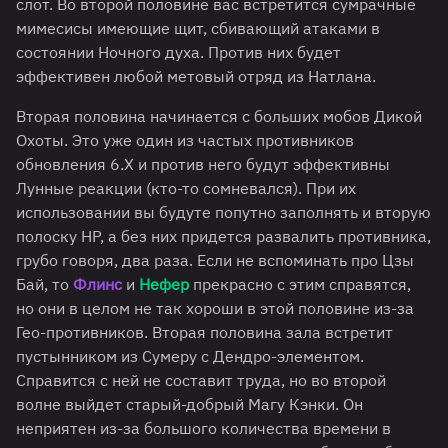
слот. Во второй половине вас встретится сумрачные
мимесисы имеющие щит, сбивающий атаками в
состоянии Ночного духа. Против них будет
эффективен любой метовый отряд из Натлана.
Вторая половина начинается с больших мобов Дикой
Охоты. Это уже один из частых противников
обновления 6.Х и против него будут эффективны
Лунные реакции (кто-то сомневался). При их
использовании вы будуте попутно заполнять и вторую
полоску HP, а без них придется развалить противника,
грубо говоря, два раза. Если не вспоминать про Цзы
Бай, то
Флинс
и
Нефер
прекрасно с этим справятся,
но они в целом не так хороши в этой половине из-за
Гео-противников. Вторая половина зала встретит
пустынником из Сумеру с Дендро-элементом.
Справится с ней не составит труда, но во второй
волне выйдет старый-добрый Магу Кэнки. Он
неприятен из-за большого количества времени в