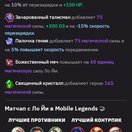
на
10% от
перезарядки и
+150 HP
.
Зачарованный талисман
добавляет
75
магической
силы,
+300
ОЗ
и на
-15% скорость
перезарядки
.
Палочка гения
добавляет
75 магической
силы и
на
5% повышает скорость
передвижения.
Божественный меч
повышает на
60 единиц
магическую
силу Ло Йи.
Священный кристалл
добавляет герою
165
магической
силы.
Матчап с Ло Йи в Mobile Legends 🤝