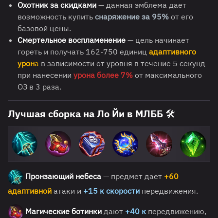
Охотник за скидками
— данная эмблема дает
возможность купить
снаряжение за 95%
от его
базовой цены.
Смертельное воспламенение
— цель начинает
гореть и получать 162-750 единиц
адаптивного
урон
а
в зависимости от уровня в течение 5 секунд
при нанесении
урона более 7%
от максимального
ОЗ в 3 раза.
Лучшая сборка на Ло Йи в МЛББ 🛠
Пронзающий небеса
— предмет дает
+60
адаптивной
атаки и
+15 к скорости
передвижения.
Магические ботинки
дают
+40 к
передвижению,