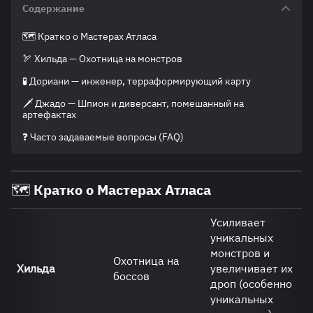
Содержание
🗺️ Кратко о Мастерах Атласа
🏹 Хильда — Охотница на монстров
🧪 Дориани — инженер, терраформирующий карту
🗡️ Джадо — Шпион и диверсант, помешанный на
артефактах
❓ Часто задаваемые вопросы (FAQ)
🗺️ Кратко о Мастерах Атласа
Усиливает
уникальных
монстров и
Охотница на
Хильда
увеличивает их
боссов
дроп (особенно
уникальных