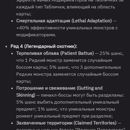
каждый тип Таблички, влияющий на область
карты;
Смертельная адаптация (Lethal Adaptation)
—
+40% эффективности уникальных монстров с
модификаторами.
Ряд 4 (Легендарный охотник):
Терпеливая облава (Patient Battue)
— 25% шанс,
что 1 Редкий монстр заменится случайным
боссом карты; 5% шанс, что 3 дополнительных
Редких монстра заменятся случайным боссом
карты;
Потрошение и свежевание (Gutting and
Skinning)
— пинакл-боссы могут быть разделаны:
5% шанс выбить дополнительный уникальный
предмет; 1% шанс, что уникальные монстры
роняют уникальный предмет при разделке;
Захваченные территории (Claimed Territories)
—
пассивные навыки Атласа "Влияние Повелителя"