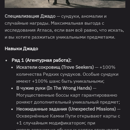
Специализация Джадо
— сундуки, аномалии и
случайные награды. Максимальная выгода с
исследования Атласа, если вам всё равно, что искать,
и вы хотите разжиться уникальными предметами.
Навыки
Джадо
Ряд 1 (Агентурная работа):
Искатели сокровищ (Trove Seekers)
— +100%
количества Редких сундуков. Особые сундуки
имеют +100% шанс быть уникальными;
В чужие руки (In The Wrong Hands)
—
Могущественные боссы карт гарантированно
роняют дополнительный уникальный предмет;
Неожиданные задания (Unexpected Missions)
—
Осквернённые Камни Пути открывают карты с
+1 случайным модификатором; при
использовании на обычных картах открывают