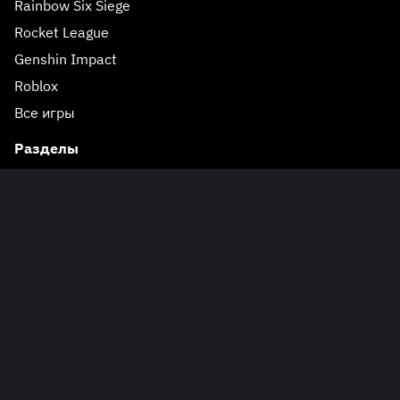
Rainbow Six Siege
Rocket League
Genshin Impact
Roblox
Все игры
Реклама 18+
Разделы
Новости по киберспорту
Статьи про киберспорт
Гайды по киберспорту
Вики по киберспорту
Турниры по киберспорту
Прогнозы на киберспорт
Киберспортивные команды
Профессиональные игроки и киберспортсмены
Любительский киберспорт