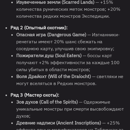
Изувеченные земли (Scarred Lands)
— +15%
количества рунических меток монстров; +20%
количества редких монстров Экспедиции.
Ряд 2 (Опытный охотник):
Опасная игра (Dangerous Game)
— Изгнанники-
ренегаты имеют 20% шанс сбежать на
соседнюю карту, улучшив свою экипировку;
Пожиратели душ (Soul Eaters)
— боссы карт
получают +2% эффективности за каждые 100
силы убитых в области монстров;
Воля Драйохт (Will of the Draíocht)
— светляки не
могут вселяться в Редких монстров.
Ряд 3 (Мастер охоты):
Зов духов (Call of the Spirits)
— Одержимые
уникальные монстры при смерти высвобождают
духов;
Древние надписи (Ancient Inscriptions)
— +25%
эффекта явных модификаторов на Табличках за