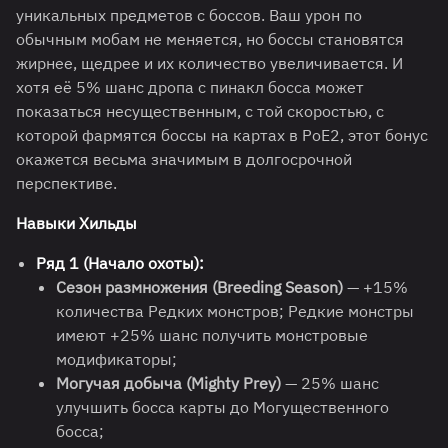
уникальных предметов с боссов. Ваш урон по
обычным мобам не меняется, но боссы становятся
жирнее, щедрее и их количество увеличивается. И
хотя её 5% шанс дропа с пинакл босса может
показаться несущественным, с той скоростью, с
которой фармятся боссы на картах в PoE2, этот бонус
окажется весьма значимым в долгосрочной
перспективе.
Навыки Хильды
Ряд 1 (Начало охоты):
Сезон размножения (Breeding Season)
— +15%
количества Редких монстров; Редкие монстры
имеют +25% шанс получить монстровые
модификаторы;
Могучая добыча (Mighty Prey)
— 25% шанс
улучшить босса карты до Могущественного
босса;