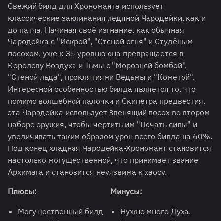
Свежий билд для Хрономанта использует
классические заклинания ледяной Чародейки, как и
до патча. Начиная своё изгнание, как обычная
Чародейка с "Искрой", "Стеной огня" и Студёным
посохом, уже к 35 уровню она превращается в
Королеву Воздуха и Тьмы с "Морозной бомбой",
"Стеной льда", проклятиями Ведьмы и "Кометой".
Интересной особенностью билда является то, что
помимо волшебной палочки и Скипетра предвестия,
эта Чародейка использует Звенящий посох во втором
наборе оружия, чтобы чертить им "Печать силы" и
увеличивать таким образом урон всего билда на 60%.
Под конец хладная Чародейка-Хрономант становится
настолько могущественной, что принимает звание
Архимага и становится неуязвима к хаосу.
Плюсы:
Минусы:
Могущественный билд
Нужно много Духа.