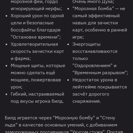
морозной феи, гордо
Очень много Духа;
игнорирующей нерфы;
"Морозная бомба" — не
Хороший урон по одной
самый эффективный
цели и безопасные
навык для зачистки
боссфайты благодаря
карт, особенно в ранней
"Остановке времени";
игре;
Удовлетворительная
Энергощиты
скорость зачистки карт
восстанавливаются
и фарма;
только
Мощные щиты, которые
"Оздоровлением" и
можно сделать ещё
"Временным разрывом";
мощнее, пожертвовав
Недостаток урона в
урон;
лейтгейме покрывается
Гибкий, настраиваемый
засчёт дорогого
под вкусы игрока билд.
снаряжения.
Билд играется через "Морозную бомбу" и "Стену
льда" в качестве основных умений, с добиванием
замороженных противников "Укусом стужи". Против