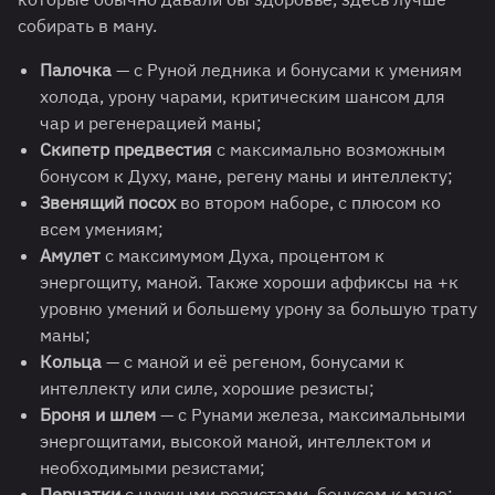
собирать в ману.
Палочка
— с Руной ледника и бонусами к умениям
холода, урону чарами, критическим шансом для
чар и регенерацией маны;
Скипетр предвестия
с максимально возможным
бонусом к Духу, мане, регену маны и интеллекту;
Звенящий посох
во втором наборе, с плюсом ко
всем умениям;
Амулет
с максимумом Духа, процентом к
энергощиту, маной. Также хороши аффиксы на +к
уровню умений и большему урону за большую трату
маны;
Кольца
— с маной и её регеном, бонусами к
интеллекту или силе, хорошие резисты;
Броня и шлем
— с Рунами железа, максимальными
энергощитами, высокой маной, интеллектом и
необходимыми резистами;
Перчатки
с нужными резистами, бонусом к мане;