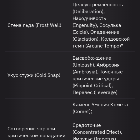
Целеустремлённость
(Deliberation),
Находчивость
Стена льда (Frost Wall)
(Ingenuity), Сосулька
(Icicle), Оледенение
(Glaciation), Колдовской
темп (Arcane Tempo)*
Высвобождение
(Unleash), Амброзия
(Ambrosia), Точечные
Укус стужи (Cold Snap)
критические удары
(Pinpoint Critical),
Перевес (Leverage)
Камень Умения Комета
(Comet);
Средоточие
Сотворение чар при
(Concentrated Effect),
критическом попадании
Импульс (Impetus),