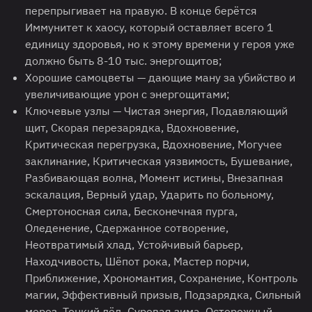
перепрыгивает на правую. В конце берётся
Иммунитет к хаосу, который оставляет всего 1
единицу здоровья, но к этому времени у героя уже
должно быть 8-10 тыс. энергощитов;
Хорошие самоцветы — дающие ману за убийство и
увеличивающие урон с энергощитами;
Ключевые узлы — Чистая энергия, Подавляющий
щит, Скорая перезарядка, Вдохновение,
Критическая перегрузка, Вдохновение, Могучее
заклинание, Критическая уязвимость, Бушевание,
Разбивающая волна, Момент истины, Внезапная
эскалация, Верный удар, Ударить по больному,
Смертоносная сила, Бесконечная пурга,
Оледенение, Сдержанное сотворение,
Неотвратимый хлад, Устойчивый барьер,
Находчивость, Шёпот рока, Мастер порчи,
Приближение, Хрономантия, Сохранение, Контроль
магии, Эффективный призыв, Подзарядка, Сильный
мороз, Тонкий лёд, Суровая зима, Осторожный