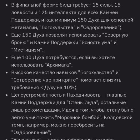
В финальной форме билд требует 15 силы, 15
ловкости и 125 интеллекта для всех Камней
Поддержки, и как минимум 150 Духа для основной
метамагии, "Богохульства" и "Оздоровления";
Ещё 150 Духа позволят использовать "Северную
броню" и Камни Поддержки "Ясность ума" и
"Мистицизм";
Ещё 100 Духа потребуются, если вы хотите
использовать "Архимага";
Высокое качество навыков "Богохульство" и
"Сотворение чар при крите" помогает снизить
требования к Духу на 10%;
Целеустремлённость и Находчивость — главные
Камни Поддержки для "Стены льда", остальные
лишь рекомендации. Идея в том, чтобы стену было
легко уничтожить "Морозной бомбой". Колдовской
темп, например, можно перебросить на
"Оздоровление";
"Укус стужи" — умение добивания, которое