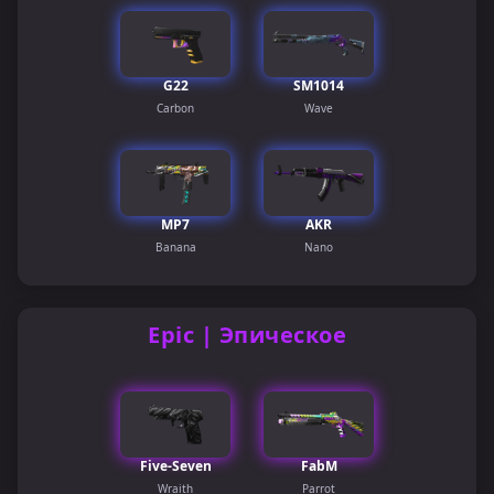
G22
SM1014
Carbon
Wave
MP7
AKR
Banana
Nano
Epic | Эпическое
Five-Seven
FabM
Wraith
Parrot