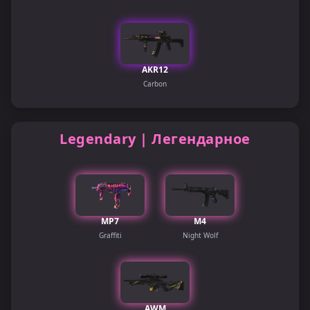
AKR12
Carbon
Legendary | Легендарное
MP7
M4
Graffiti
Night Wolf
AWM