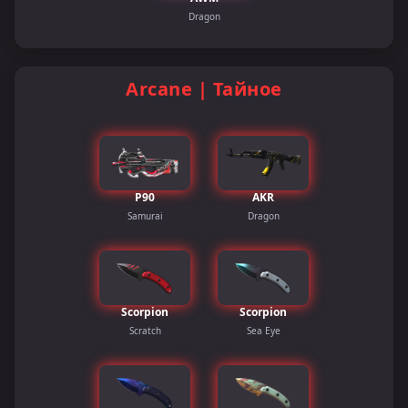
Dragon
Arcane | Тайное
P90
AKR
Samurai
Dragon
Scorpion
Scorpion
Scratch
Sea Eye