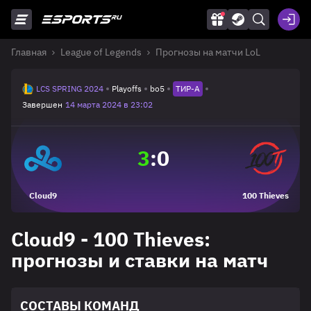
Главная
League of Legends
Прогнозы на матчи LoL
LCS SPRING 2024
Playoffs
bo5
ТИР-A
Завершен
14 марта 2024 в 23:02
3
:
0
Cloud9
100 Thieves
Cloud9 - 100 Thieves:
прогнозы и ставки на матч
СОСТАВЫ КОМАНД