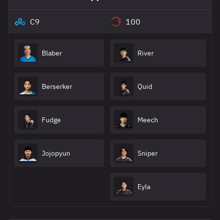
C9
100
Blaber
River
Berserker
Quid
Fudge
Meech
Jojopyun
Sniper
Eyla