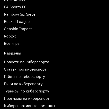
EA Sports FC
Rainbow Six Siege
Rocket League
Genshin Impact
Roblox
Все игры
Разделы
Новости по киберспорту
Статьи про киберспорт
Гайды по киберспорту
Вики по киберспорту
Турниры по киберспорту
Прогнозы на киберспорт
Киберспортивные команды