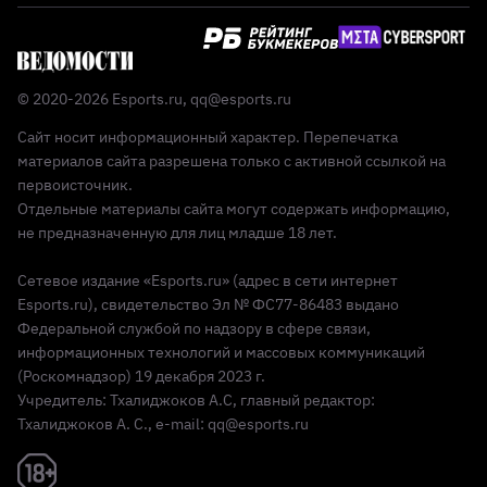
© 2020-2026 Esports.ru,
qq@esports.ru
Сайт носит информационный характер. Перепечатка
материалов сайта разрешена только с активной ссылкой на
первоисточник.
Отдельные материалы сайта могут содержать информацию,
не предназначенную для лиц младше 18 лет.
Сетевое издание «Esports.ru» (адрес в сети интернет
Esports.ru), свидетельство Эл № ФС77-86483 выдано
Федеральной службой по надзору в сфере связи,
информационных технологий и массовых коммуникаций
(Роскомнадзор) 19 декабря 2023 г.
Учредитель: Тхалиджоков А.С, главный редактор:
Тхалиджоков А. С., e-mail: qq@esports.ru
Реклама 18+