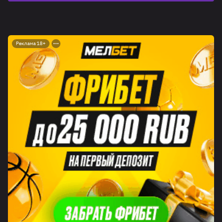
Реклама 18+