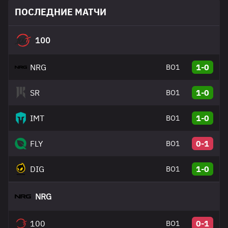
ПОСЛЕДНИЕ МАТЧИ
100
NRG
1-0
BO1
SR
1-0
BO1
IMT
1-0
BO1
FLY
0-1
BO1
DIG
1-0
BO1
NRG
100
0-1
BO1