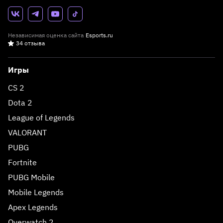
Независимая оценка сайта
Esports.ru
34 отзыва
Игры
CS 2
Dota 2
League of Legends
VALORANT
PUBG
Fortnite
PUBG Mobile
Mobile Legends
Apex Legends
Overwatch 2