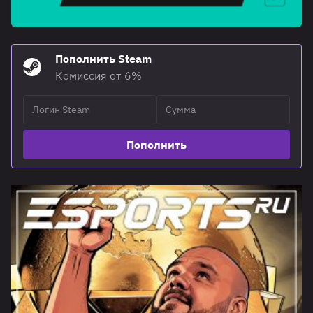
Пополнить Steam
Комиссия от 6%
Пополнить