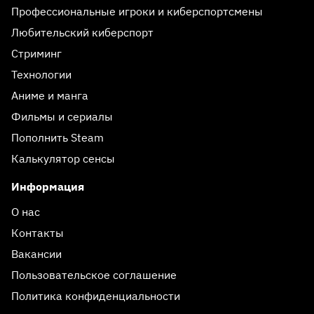
Профессиональные игроки и киберспортсмены
Любительский киберспорт
Стриминг
Технологии
Аниме и манга
Фильмы и сериалы
Пополнить Steam
Калькулятор сенсы
Информация
О нас
Контакты
Вакансии
Пользовательское соглашение
Политика конфиденциальности