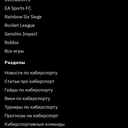
EA Sports FC
Rainbow Six Siege
Rocket League
Genshin Impact
Roblox
Все игры
Разделы
Новости по киберспорту
Статьи про киберспорт
Гайды по киберспорту
Вики по киберспорту
Турниры по киберспорту
Прогнозы на киберспорт
Киберспортивные команды