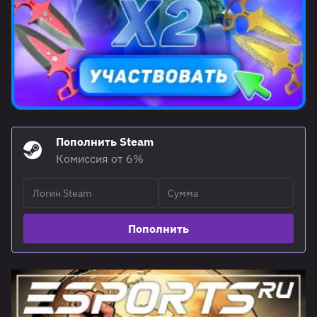
Пополнить Steam
Комиссия от 6%
Пополнить