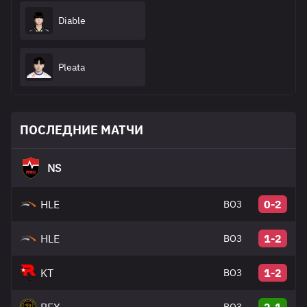
Diable
Pleata
ПОСЛЕДНИЕ МАТЧИ
NS
HLE
0-2
BO3
HLE
1-2
BO3
KT
1-2
BO3