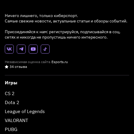
Ничего лишнего, только киберспорт.
Самые свежие новости, актуальные статьи и обзоры событий.
Присоединяйся к нам: регистрируйся, подписывайся в соц.
сетях и никогда не пропустишь ничего интересного.
Независимая оценка сайта
Esports.ru
34 отзыва
Игры
CS 2
Dota 2
League of Legends
VALORANT
PUBG