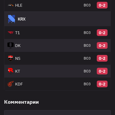
HLE
0-2
BO3
KRX
T1
0-2
BO3
DK
0-2
BO3
NS
0-2
BO3
KT
0-2
BO3
KDF
0-2
BO3
Комментарии