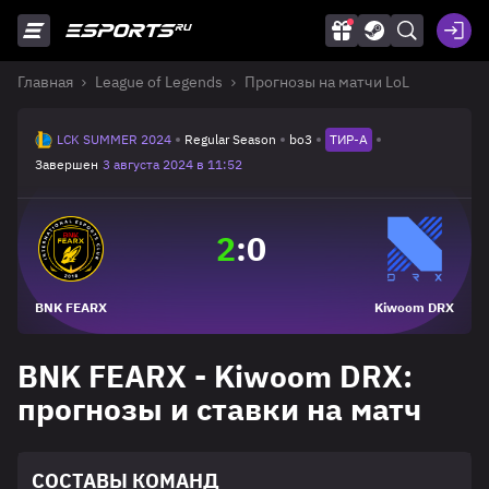
Главная
League of Legends
Прогнозы на матчи LoL
LCK SUMMER 2024
Regular Season
bo3
ТИР-A
Завершен
3 августа 2024 в 11:52
2
:
0
BNK FEARX
Kiwoom DRX
BNK FEARX - Kiwoom DRX:
прогнозы и ставки на матч
СОСТАВЫ КОМАНД