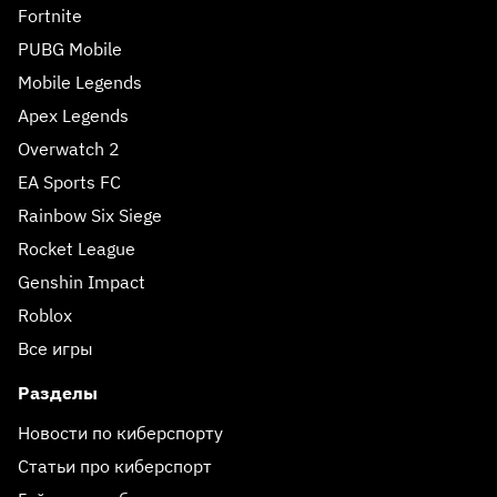
Fortnite
PUBG Mobile
Mobile Legends
Apex Legends
Overwatch 2
EA Sports FC
Rainbow Six Siege
Rocket League
Genshin Impact
Roblox
Все игры
Разделы
Новости по киберспорту
Статьи про киберспорт