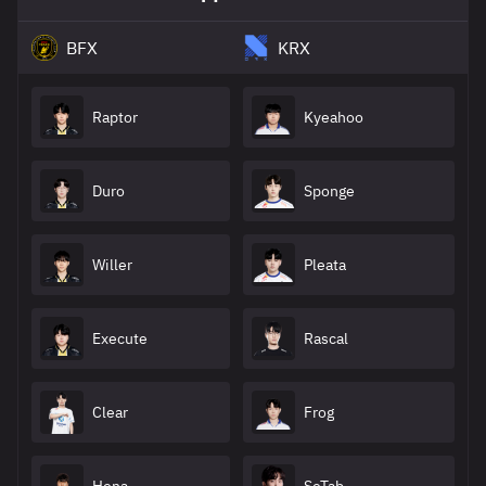
BFX
KRX
Raptor
Kyeahoo
Duro
Sponge
Willer
Pleata
Execute
Rascal
Clear
Frog