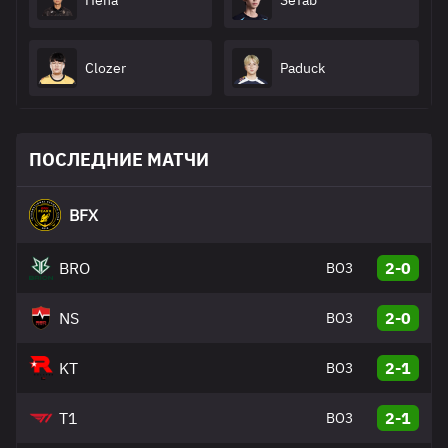
Hena
SeTab
Clozer
Paduck
ПОСЛЕДНИЕ МАТЧИ
BFX
BRO
2-0
BO3
NS
2-0
BO3
KT
2-1
BO3
T1
2-1
BO3