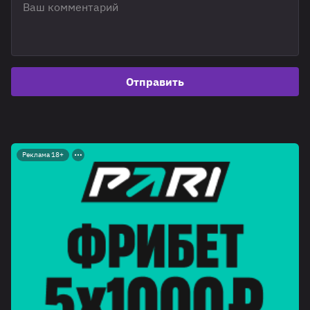
Отправить
Реклама 18+