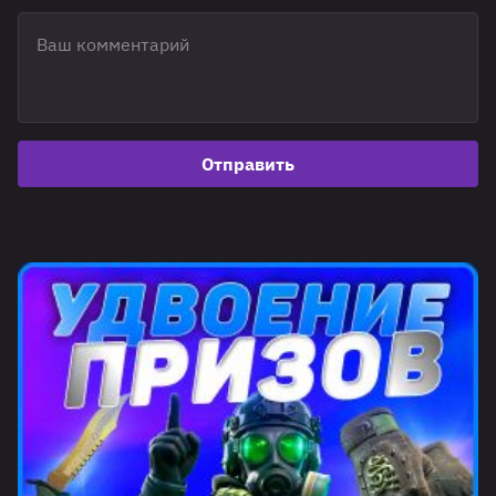
Отправить