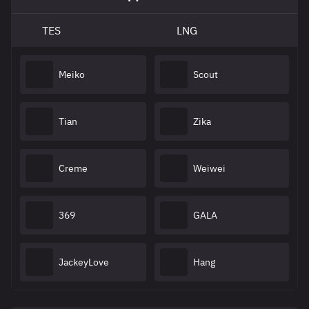
TES
LNG
Meiko
Scout
Tian
Zika
Creme
Weiwei
369
GALA
JackeyLove
Hang