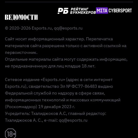
© 2020-2026 Esports.ru,
qq@esports.ru
Сайт носит информационный характер. Перепечатка
материалов сайта разрешена только с активной ссылкой на
первоисточник.
Отдельные материалы сайта могут содержать информацию,
не предназначенную для лиц младше 18 лет.
Сетевое издание «Esports.ru» (адрес в сети интернет
Esports.ru), свидетельство Эл № ФС77-86483 выдано
Федеральной службой по надзору в сфере связи,
информационных технологий и массовых коммуникаций
(Роскомнадзор) 19 декабря 2023 г.
Учредитель: Тхалиджоков А.С, главный редактор:
Тхалиджоков А. С., e-mail: qq@esports.ru
Реклама 18+