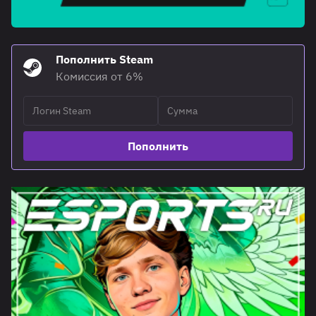
Пополнить Steam
Комиссия от 6%
Пополнить