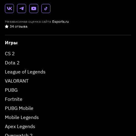
Независимая оценка сайта
Esports.ru
34 отзыва
Игры
CS 2
Dota 2
League of Legends
VALORANT
PUBG
Fortnite
PUBG Mobile
Mobile Legends
Apex Legends
Overwatch 2