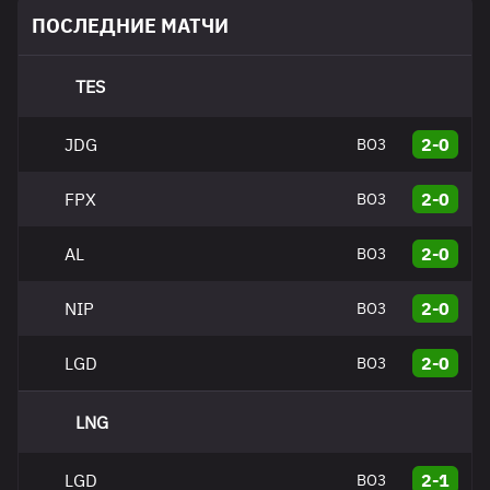
ПОСЛЕДНИЕ МАТЧИ
TES
JDG
2-0
BO3
FPX
2-0
BO3
AL
2-0
BO3
NIP
2-0
BO3
LGD
2-0
BO3
LNG
LGD
2-1
BO3