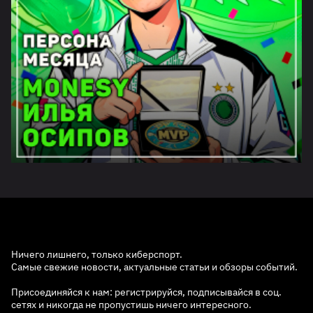
Ничего лишнего, только киберспорт.
Самые свежие новости, актуальные статьи и обзоры событий.
Присоединяйся к нам: регистрируйся, подписывайся в соц.
сетях и никогда не пропустишь ничего интересного.