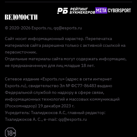
© 2020-2026 Esports.ru,
qq@esports.ru
Сайт носит информационный характер. Перепечатка
материалов сайта разрешена только с активной ссылкой на
первоисточник.
Отдельные материалы сайта могут содержать информацию,
не предназначенную для лиц младше 18 лет.
Сетевое издание «Esports.ru» (адрес в сети интернет
Esports.ru), свидетельство Эл № ФС77-86483 выдано
Федеральной службой по надзору в сфере связи,
информационных технологий и массовых коммуникаций
(Роскомнадзор) 19 декабря 2023 г.
Учредитель: Тхалиджоков А.С, главный редактор:
Тхалиджоков А. С., e-mail: qq@esports.ru
Реклама 18+