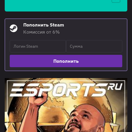
Пополнить Steam
Комиссия от 6%
Пополнить