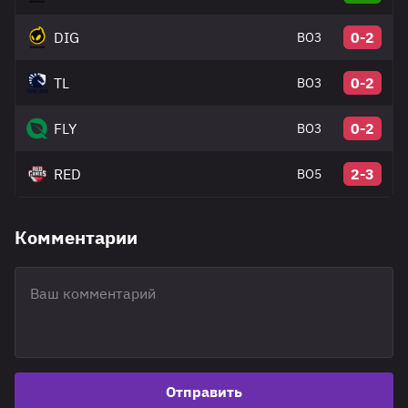
DIG
0-2
BO3
TL
0-2
BO3
FLY
0-2
BO3
RED
2-3
BO5
Комментарии
Отправить