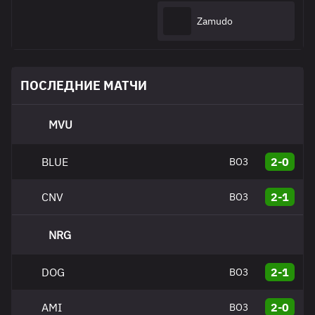
Zamudo
ПОСЛЕДНИЕ МАТЧИ
MVU
BLUE
2-0
BO3
CNV
2-1
BO3
NRG
DOG
2-1
BO3
AMI
2-0
BO3