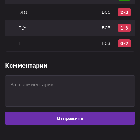
DIG
2-3
BO5
FLY
1-3
BO5
TL
0-2
BO3
Комментарии
Отправить