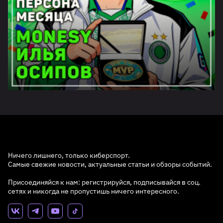
Ничего лишнего, только киберспорт.
Самые свежие новости, актуальные статьи и обзоры событий.
Присоединяйся к нам: регистрируйся, подписывайся в соц.
сетях и никогда не пропустишь ничего интересного.