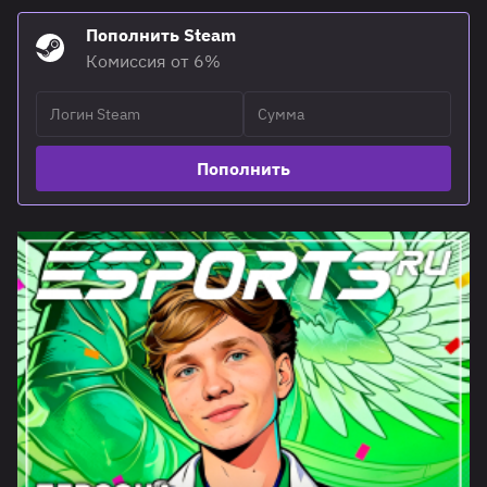
Пополнить Steam
Комиссия от 6%
Пополнить