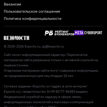
Вакансии
Пользовательское соглашение
Политика конфиденциальности
© 2020-2026 Esports.ru,
qq@esports.ru
Сайт носит информационный характер. Перепечатка
материалов сайта разрешена только с активной ссылкой на
первоисточник.
Отдельные материалы сайта могут содержать информацию,
не предназначенную для лиц младше 18 лет.
Сетевое издание «Esports.ru» (адрес в сети интернет
Esports.ru), свидетельство Эл № ФС77-86483 выдано
Федеральной службой по надзору в сфере связи,
информационных технологий и массовых коммуникаций