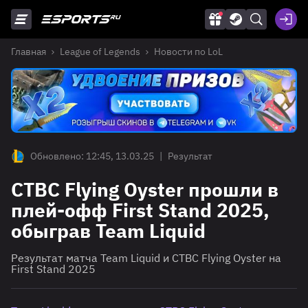
Главная
League of Legends
Новости по LoL
Обновлено: 12:45, 13.03.25
|
Результат
CTBC Flying Oyster прошли в
плей-офф First Stand 2025,
обыграв Team Liquid
Результат матча Team Liquid и CTBC Flying Oyster на
First Stand 2025