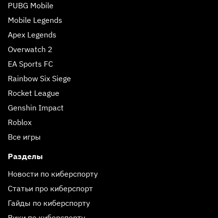
PUBG Mobile
Mobile Legends
Apex Legends
Overwatch 2
EA Sports FC
Rainbow Six Siege
Rocket League
Genshin Impact
Roblox
Все игры
Разделы
Новости по киберспорту
Статьи про киберспорт
Гайды по киберспорту
Вики по киберспорту