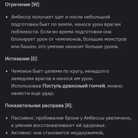
Отречение [W]
:
Амбесса получает щит и после небольшой
подготовки бьет по земле, нанося урон врагам
поблизости. Если во время подготовки она
блокирует урон от чемпионов, больших монстров
или башен, это умение наносит больше урона.
Истязание [E]
:
Чемпион бьет цепями по кругу, ненадолго
замедляя врагов и нанося им урон.
Использовав
Поступь драконьей гончей
, можно
нанести еще удар.
Показательная расправа [R]
;
Пассивно: пробивание брони у Амбессы увеличено,
а умения восстанавливают ей здоровье.
Активно: она становится неудержимой,