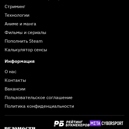
Стриминг
Технологии
Аниме и манга
Фильмы и сериалы
Пополнить Steam
Калькулятор сенсы
Информация
О нас
Контакты
Вакансии
Пользовательское соглашение
Политика конфиденциальности