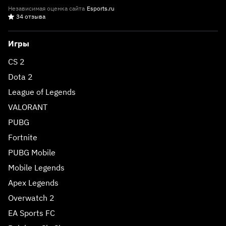
Независимая оценка сайта
Esports.ru
34 отзыва
Игры
CS 2
Dota 2
League of Legends
VALORANT
PUBG
Fortnite
PUBG Mobile
Mobile Legends
Apex Legends
Overwatch 2
EA Sports FC