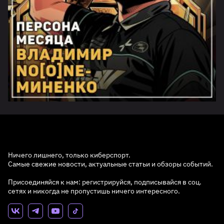
Ничего лишнего, только киберспорт.
Самые свежие новости, актуальные статьи и обзоры событий.
Присоединяйся к нам: регистрируйся, подписывайся в соц.
сетях и никогда не пропустишь ничего интересного.