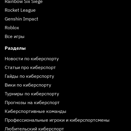
Rainbow Six Siege
Rocket League
Genshin Impact
Roblox
Все игры
Разделы
Новости по киберспорту
Статьи про киберспорт
Гайды по киберспорту
Вики по киберспорту
Турниры по киберспорту
Прогнозы на киберспорт
Киберспортивные команды
Профессиональные игроки и киберспортсмены
Любительский киберспорт