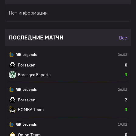
Нет информации
ПОСЛЕДНИЕ МАТЧИ
Все
Rift Legends
06.03
Forsaken
0
Barcząca Esports
3
Rift Legends
26.02
Forsaken
2
BOMBA Team
3
Rift Legends
19.02
Onion Team
0