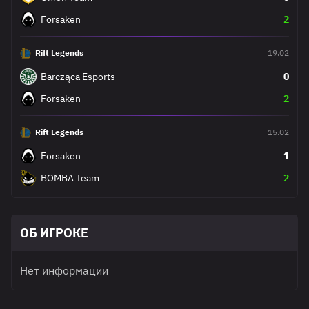
Forsaken
2
Rift Legends
19.02
Barcząca Esports
0
Forsaken
2
Rift Legends
15.02
Forsaken
1
BOMBA Team
2
ОБ ИГРОКЕ
Нет информации