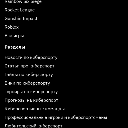
Rainbow Six Siege
Rocket League
Genshin Impact
Roblox
Все игры
Разделы
Новости по киберспорту
Статьи про киберспорт
Гайды по киберспорту
Вики по киберспорту
Турниры по киберспорту
Прогнозы на киберспорт
Киберспортивные команды
Профессиональные игроки и киберспортсмены
Любительский киберспорт