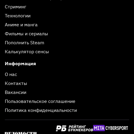
Стриминг
Технологии
Аниме и манга
Фильмы и сериалы
Пополнить Steam
Калькулятор сенсы
Информация
О нас
Контакты
Вакансии
Пользовательское соглашение
Политика конфиденциальности