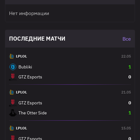
Нет информации
ПОСЛЕДНИЕ МАТЧИ
Все
LPLOL
22.05
Bubliki
1
GTZ Esports
0
LPLOL
21.05
GTZ Esports
0
The Otter Side
1
LPLOL
15.05
GTZ Esports
0