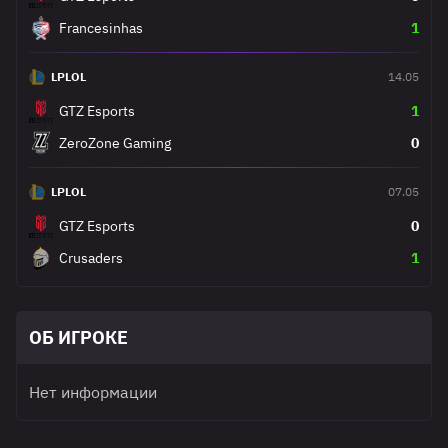
Francesinhas
1
LPLOL
14.05
GTZ Esports
1
ZeroZone Gaming
0
LPLOL
07.05
GTZ Esports
0
Crusaders
1
ОБ ИГРОКЕ
Нет информации