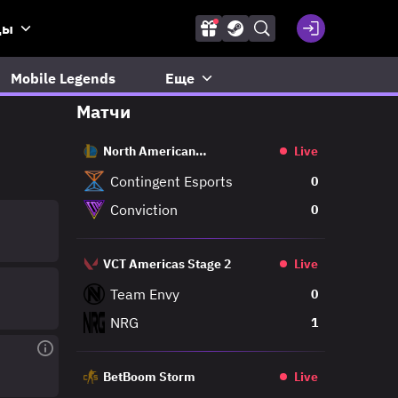
ды
Mobile Legends
Еще
Матчи
North American
Live
Challengers League
Contingent Esports
0
Conviction
0
VCT Americas Stage 2
Live
Team Envy
0
NRG
1
BetBoom Storm
Live