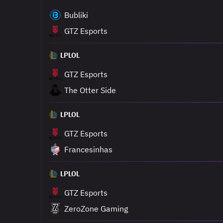
Bubliki
GTZ Esports
LPLOL
GTZ Esports
The Otter Side
LPLOL
GTZ Esports
Francesinhas
LPLOL
GTZ Esports
ZeroZone Gaming