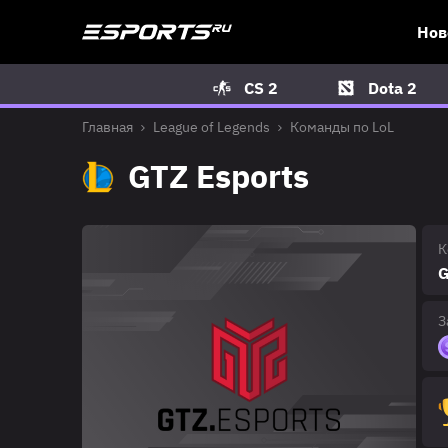
Нов
CS 2
Dota 2
Главная
League of Legends
Команды по LoL
GTZ Esports
К
G
З