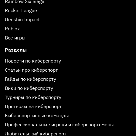
Rainbow Six Siege
Rocket League
Genshin Impact
Roblox
Все игры
Разделы
Новости по киберспорту
Статьи про киберспорт
Гайды по киберспорту
Вики по киберспорту
Турниры по киберспорту
Прогнозы на киберспорт
Киберспортивные команды
Профессиональные игроки и киберспортсмены
Любительский киберспорт