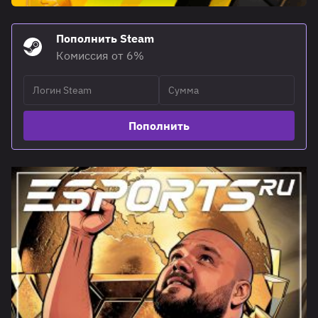
Пополнить Steam
Комиссия от 6%
Пополнить