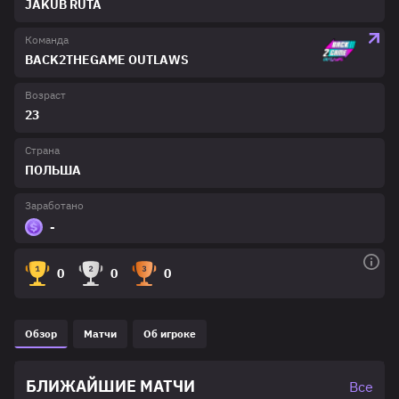
JAKUB RUTA
Команда
BACK2THEGAME OUTLAWS
Возраст
23
Страна
ПОЛЬША
Заработано
-
0
0
0
Обзор
Матчи
Об игроке
БЛИЖАЙШИЕ МАТЧИ
Все