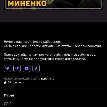
Ничего лишнего, только киберспорт.
Самые свежие новости, актуальные статьи и обзоры событий.
Присоединяйся к нам: регистрируйся, подписывайся в соц.
сетях и никогда не пропустишь ничего интересного.
Независимая оценка сайта
Esports.ru
34 отзыва
Игры
CS 2