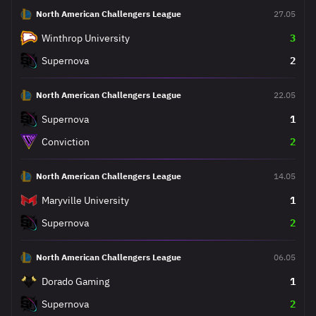
North American Challengers League
27.05
Winthrop University
3
Supernova
2
North American Challengers League
22.05
Supernova
1
Conviction
2
North American Challengers League
14.05
Maryville University
1
Supernova
2
North American Challengers League
06.05
Dorado Gaming
1
Supernova
2