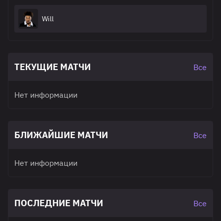
Will
ТЕКУЩИЕ МАТЧИ
Все
Нет информации
БЛИЖАЙШИЕ МАТЧИ
Все
Нет информации
ПОСЛЕДНИЕ МАТЧИ
Все