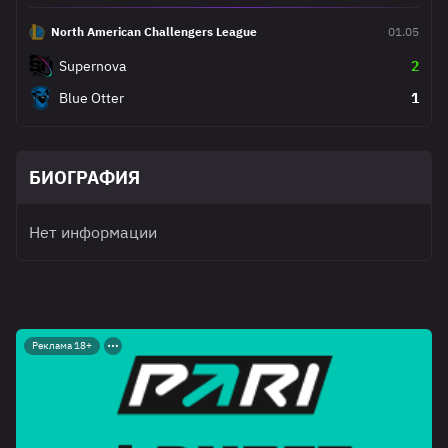
North American Challengers League
01.05
Supernova
2
Blue Otter
1
БИОГРАФИЯ
Нет информации
Реклама 18+