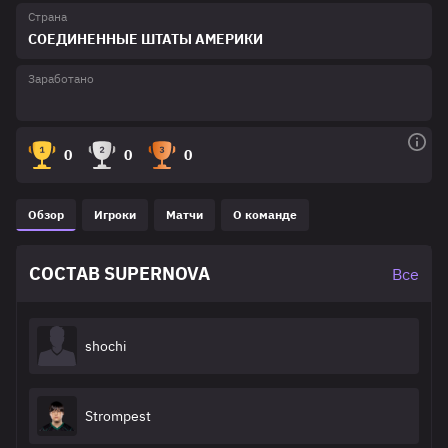
Страна
СОЕДИНЕННЫЕ ШТАТЫ АМЕРИКИ
Заработано
0
0
0
Обзор
Игроки
Матчи
О команде
СОСТАВ SUPERNOVA
Все
shochi
Strompest