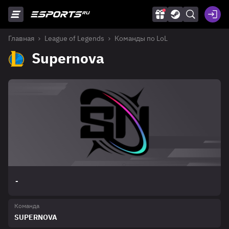
Главная
League of Legends
Команды по LoL
Supernova
-
Команда
SUPERNOVA