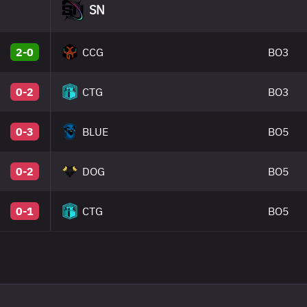
SN
2-0
CCG
BO3
0-2
CTG
BO3
0-3
BLUE
BO5
0-2
DOG
BO5
0-1
CTG
BO5