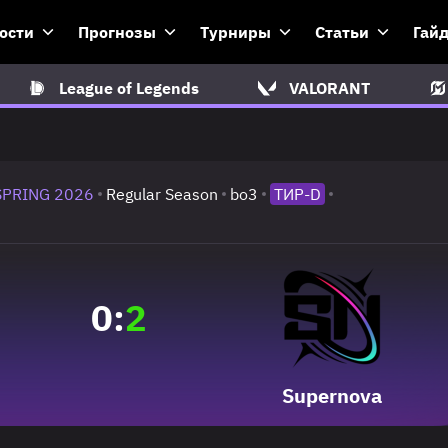
ости
Прогнозы
Турниры
Статьи
Гай
League of Legends
VALORANT
SPRING 2026
Regular Season
bo3
ТИР-D
0
:
2
Supernova