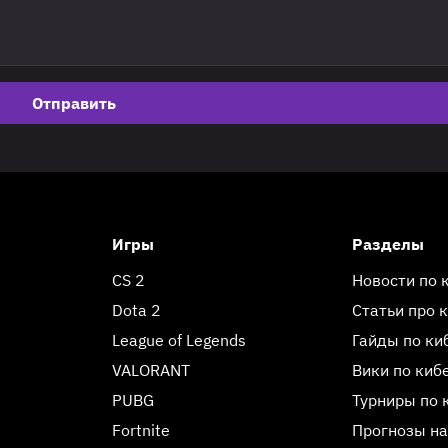
Отправить
Игры
Разделы
CS 2
Новости по 
Dota 2
Статьи про 
League of Legends
Гайды по ки
VALORANT
Вики по киб
PUBG
Турниры по 
Fortnite
Прогнозы на