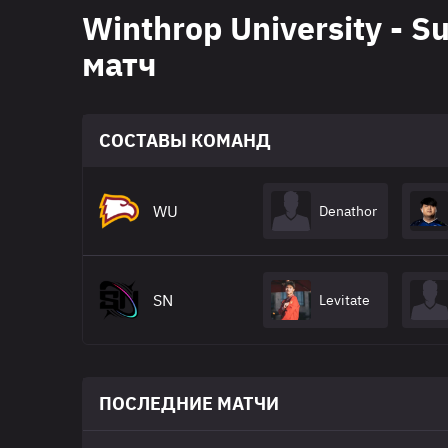
Winthrop University - 
матч
СОСТАВЫ КОМАНД
WU
Denathor
SN
Levitate
ПОСЛЕДНИЕ МАТЧИ