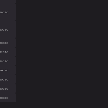
место
место
место
место
место
место
место
место
место