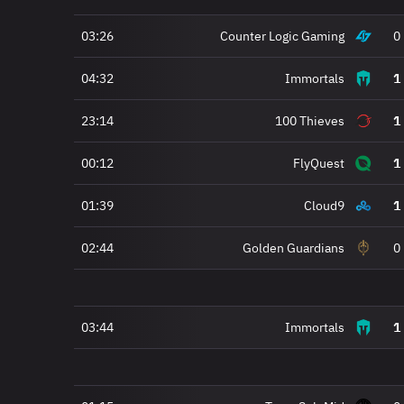
03:26
Counter Logic Gaming
0
04:32
Immortals
1
23:14
100 Thieves
1
00:12
FlyQuest
1
01:39
Cloud9
1
02:44
Golden Guardians
0
03:44
Immortals
1