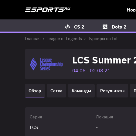
Нов
CS 2
Dota 2
Главная
League of Legends
Турниры по LoL
LCS Summer 
04.06 - 02.08.21
Обзор
Сетка
Команды
Результаты
Серия
Локация
LCS
-