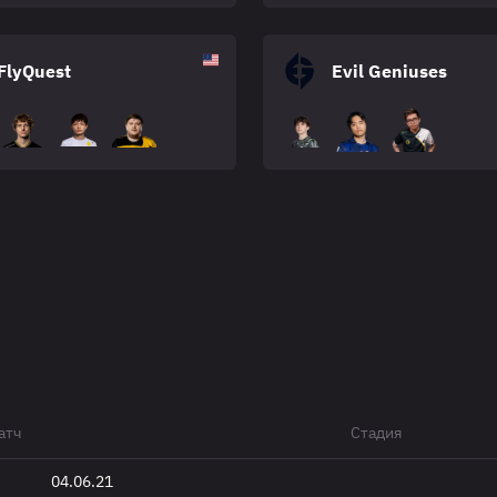
FlyQuest
Evil Geniuses
атч
Стадия
04.06.21