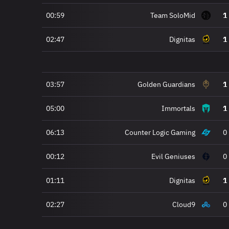
00:59
Team SoloMid
1
02:47
Dignitas
1
03:57
Golden Guardians
1
05:00
Immortals
1
06:13
Counter Logic Gaming
0
00:12
Evil Geniuses
0
01:11
Dignitas
1
02:27
Cloud9
0