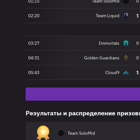
01:15
Team SoloMid
0
02:20
Team Liquid
1
03:27
Immortals
0
04:31
Golden Guardians
0
05:43
Cloud9
1
Результаты и распределение призо
Team SoloMid