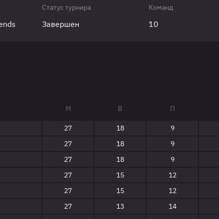
Статус турнира
Команд
gends
Завершен
10
М
В
П
27
18
9
27
18
9
27
18
9
27
15
12
27
15
12
27
13
14