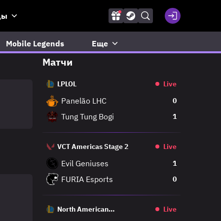
ды
Mobile Legends
Еще
Матчи
LPLOL
Live
Panelão LHC
0
Tung Tung Bogi
1
VCT Americas Stage 2
Live
Evil Geniuses
1
FURIA Esports
0
North American
Live
Challengers League