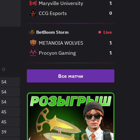
Maryville University
1
CCG Esports
0
BetBoom Storm
Live
METANOIA WOLVES
1
Procyon Gaming
1
О
Все матчи
54
54
54
45
45
39