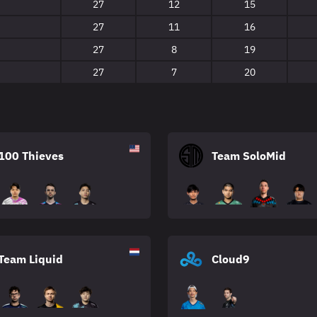
27
12
15
27
11
16
27
8
19
27
7
20
100 Thieves
Team SoloMid
Team Liquid
Cloud9