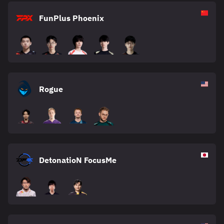
FunPlus Phoenix
Rogue
DetonatioN FocusMe