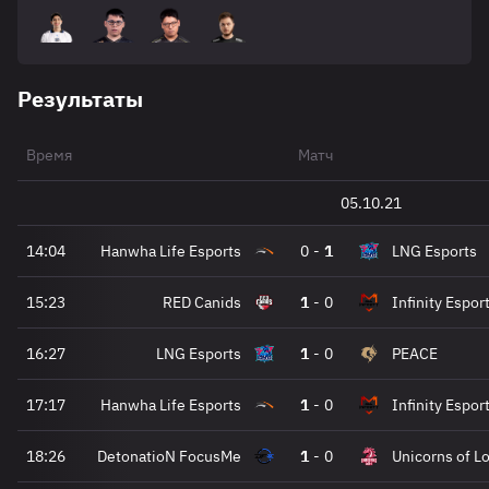
Результаты
Время
Матч
05.10.21
14:04
Hanwha Life Esports
0
-
1
LNG Esports
15:23
RED Canids
1
-
0
Infinity Espor
16:27
LNG Esports
1
-
0
PEACE
17:17
Hanwha Life Esports
1
-
0
Infinity Espor
18:26
DetonatioN FocusMe
1
-
0
Unicorns of L