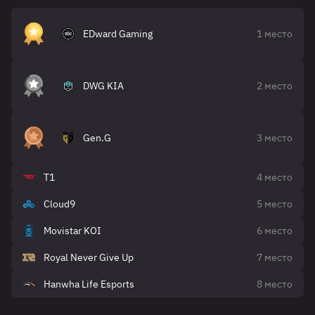
EDward Gaming
1 место
DWG KIA
2 место
Gen.G
3 место
T1
4 место
Cloud9
5 место
Movistar KOI
6 место
Royal Never Give Up
7 место
Hanwha Life Esports
8 место