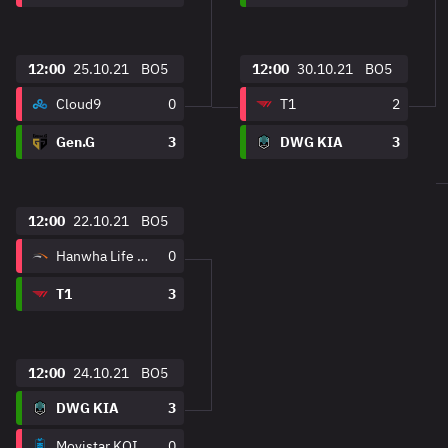
12:00
25.10.21
BO5
12:00
30.10.21
BO5
Cloud9
0
T1
2
Gen.G
3
DWG KIA
3
12:00
22.10.21
BO5
Hanwha Life Esports
0
T1
3
12:00
24.10.21
BO5
DWG KIA
3
Movistar KOI
0