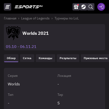
Главная
League of Legends
Турниры по LoL
Worlds 2021
05.10 - 06.11.21
Обзор
Сетка
Команды
Результаты
Призовые места
Серия
Локация
Worlds
-
Тип
Тир
-
S