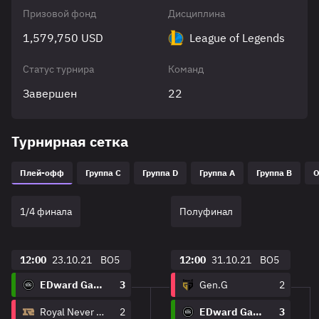
Призовой фонд
Дисциплина
1,579,750 USD
League of Legends
Статус турнира
Команд
Завершен
22
Турнирная сетка
Плей-офф
Группа C
Группа D
Группа A
Группа B
О
1/4 финала
Полуфинал
12:00
23.10.21
BO5
12:00
31.10.21
BO5
EDward Gaming
3
Gen.G
2
Royal Never Give Up
2
EDward Gaming
3