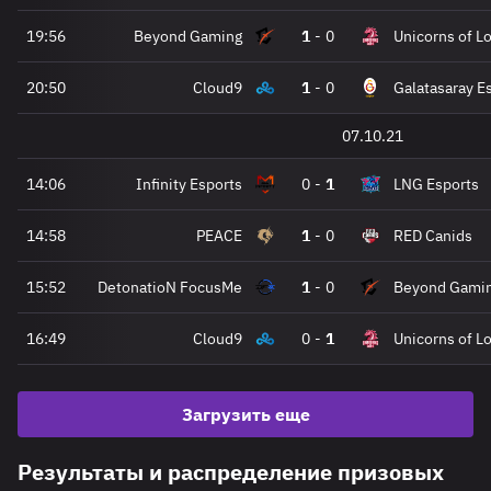
19:56
Beyond Gaming
1
-
0
Unicorns of L
20:50
Cloud9
1
-
0
Galatasaray E
07.10.21
14:06
Infinity Esports
0
-
1
LNG Esports
14:58
PEACE
1
-
0
RED Canids
15:52
DetonatioN FocusMe
1
-
0
Beyond Gami
16:49
Cloud9
0
-
1
Unicorns of L
Загрузить еще
Результаты и распределение призовых