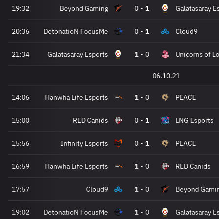
19:32
Beyond Gaming
0
-
1
Galatasaray E
20:36
DetonatioN FocusMe
0
-
1
Cloud9
21:34
Galatasaray Esports
1
-
0
Unicorns of L
06.10.21
14:06
Hanwha Life Esports
1
-
0
PEACE
15:00
RED Canids
0
-
1
LNG Esports
15:56
Infinity Esports
0
-
1
PEACE
16:59
Hanwha Life Esports
1
-
0
RED Canids
17:57
Cloud9
1
-
0
Beyond Gami
19:02
DetonatioN FocusMe
1
-
0
Galatasaray E