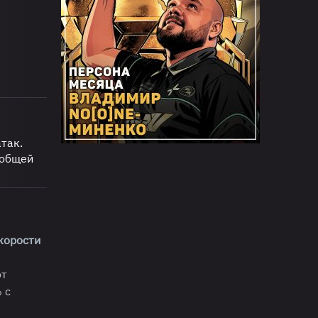
так.
 общей
корости
т
 с