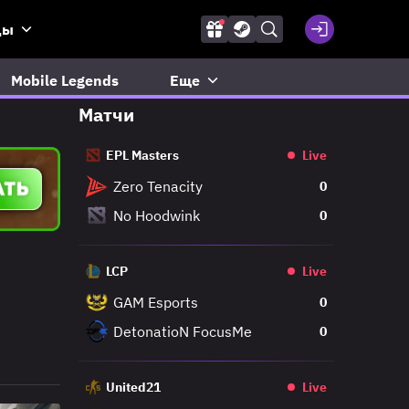
ды
Mobile Legends
Еще
Матчи
EPL Masters
Live
Zero Tenacity
0
No Hoodwink
0
LCP
Live
GAM Esports
0
DetonatioN FocusMe
0
United21
Live