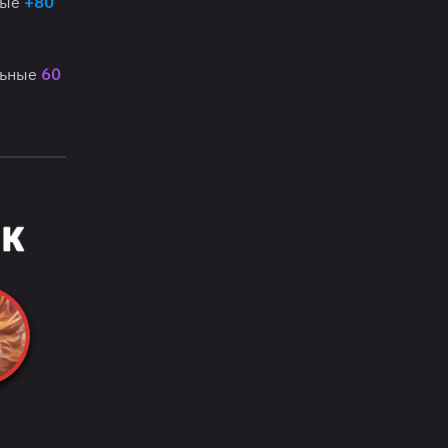
ные
+80
льные
60