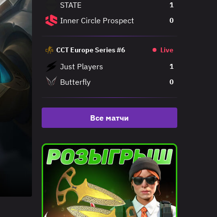
STATE
1
Inner Circle Prospect
0
CCT Europe Series #6
Live
Just Players
1
Butterfly
0
Все матчи