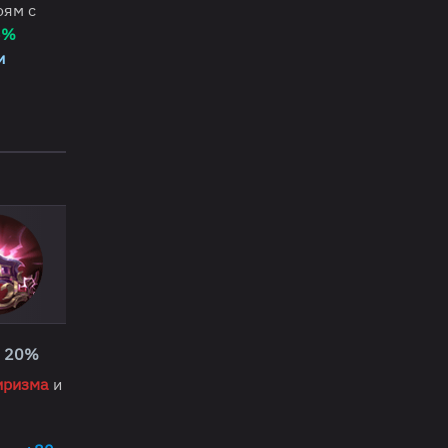
оям с
5%
и
а
20%
иризма
и