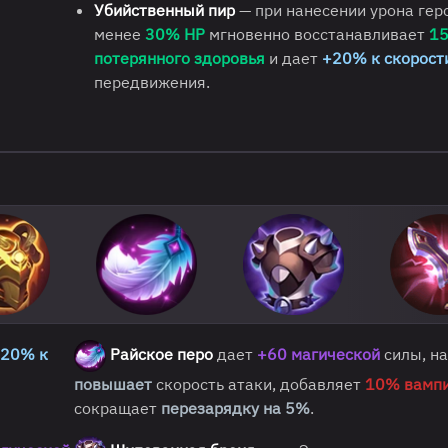
Убийственный пир
— при нанесении урона гер
менее
30% HP
мгновенно восстанавливает
1
потерянного здоровья
и дает
+20% к скорост
передвижения.
20% к
Райское перо
дает
+60 магической
силы, н
повышает
скорость атаки, добавляет
10% вамп
сокращает
перезарядку на 5%
.