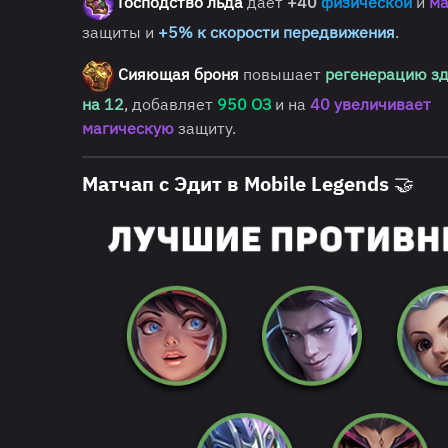
Господство льда
дает
+40
физической
и
ма
защиты и
+5% к скорости передвижения
.
Сияющая броня
повышает
регенерацию з
на 12
, добавляет
950 ОЗ
и на
40 увеличивает
магическую
защиту.
Матчап с Эдит в Mobile Legends 🤝