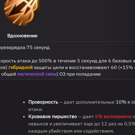
Вдохновение
ерезарядка 75 секунд
корость атаки до 500% в течение 5 секунд для 6 базовых а
роя)
гибридной
защиты цели и восстанавливают 60 (+15%
0 общей
магической силы
) ОЗ при попадании
Проворность
— дает дополнительные
10% к с
атаки.
Кровавое пиршество
— дает
6% вампиризма
о
навыков и увеличивает еще до 12 раз на 0,5%
каждым убийством или содействием.