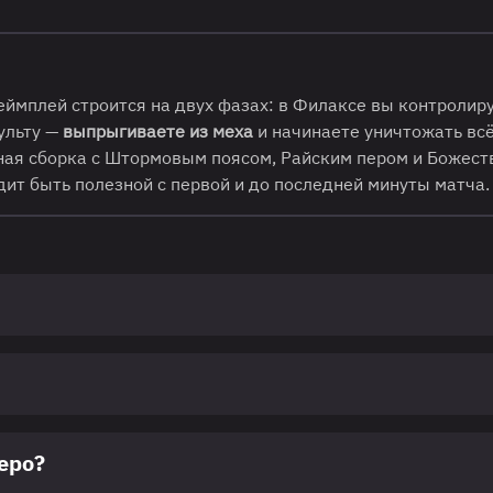
Геймплей строится на двух фазах: в Филаксе вы контролир
 ульту —
выпрыгиваете из меха
и начинаете уничтожать вс
ная сборка с Штормовым поясом, Райским пером и Божес
дит быть полезной с первой и до последней минуты матча.
еро?