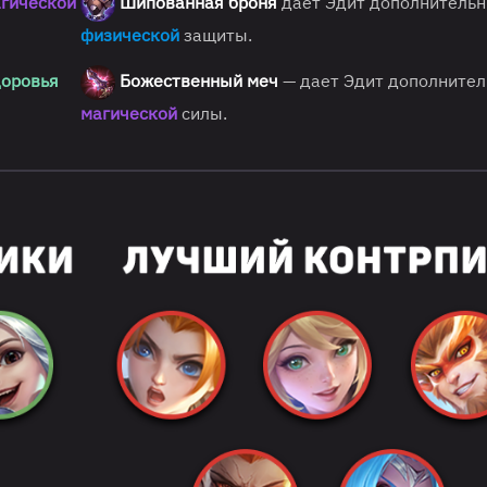
гической
Шипованная броня
дает Эдит дополнитель
физической
защиты.
доровья
Божественный меч
— дает Эдит дополните
магической
силы.