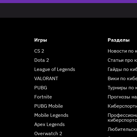
Игры
Разделы
CS 2
Новости по 
Dota 2
Статьи про 
League of Legends
Гайды по ки
VALORANT
Вики по киб
PUBG
Турниры по 
Fortnite
Прогнозы на
PUBG Mobile
Киберспорт
Mobile Legends
Профессиона
киберспорт
Apex Legends
Любительск
Overwatch 2