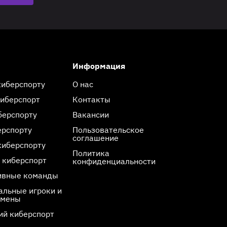
Информация
киберспорту
О нас
киберспорт
Контакты
берспорту
Вакансии
ерспорту
Пользовательское
соглашение
киберспорту
Политика
 киберспорт
конфиденциальности
ивные команды
льные игроки и
смены
ий киберспорт