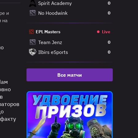
Spirit Academy
0
ре и
No Hoodwink
0
и на
EPL Masters
Live
Team Jenz
0
ло
Ilbirs eSports
0
Все матчи
Нам
овно
в
раторов
до
 факту