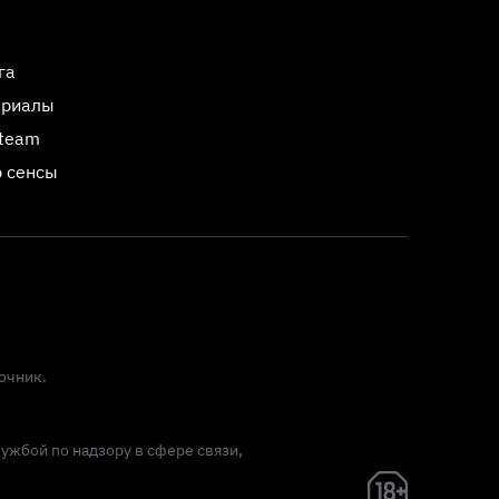
га
ериалы
Steam
 сенсы
очник.
лужбой по надзору в сфере связи,