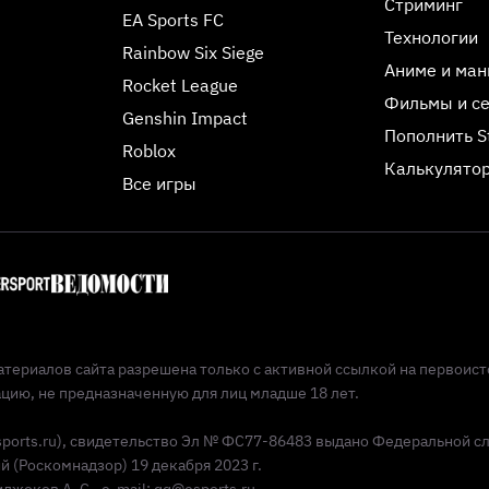
Стриминг
EA Sports FC
Технологии
Rainbow Six Siege
Аниме и ман
Rocket League
Фильмы и с
Genshin Impact
Пополнить 
Roblox
Калькулятор
Все игры
териалов сайта разрешена только с активной ссылкой на первоист
ию, не предназначенную для лиц младше 18 лет.
Esports.ru), свидетельство Эл № ФС77-86483 выдано Федеральной с
(Роскомнадзор) 19 декабря 2023 г.
жоков А. С., e-mail: qq@esports.ru