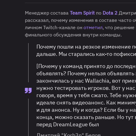
Менеджер состава
Team Spirit
по
Dota 2
Дмитри
рассказал, почему изменения в составе часто 
личном Twitch-канале он
отметил
, что решение
финального обсуждения внутри команды.
Почему пошли на резкое изменение п
дальше. Мы старались как-то пофиксит
[Почему у команд принято до последн
объявлять? Почему нельзя объявлять 
закончилась у нас Wallachia, вот при
нужно тестировать игроков. Вот у нас
говоря, время у тебя сжато. Тебе ну
идеале снять видеоанонс. Как миним
и для анонса. Ну и когда? Если бы у 
конца, можно сказать раньше. Но тут 
перед DreamLeague был
Дмитрий "Korb3n" Белов