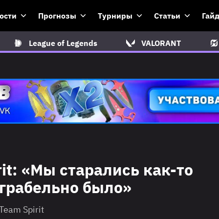
ости
Прогнозы
Турниры
Статьи
Гай
League of Legends
VALORANT
rit: «Мы старались как-то
играбельно было»
eam Spirit