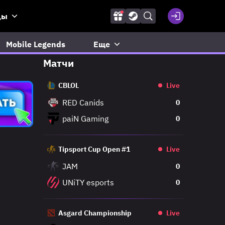
ды
Mobile Legends
Еще
Матчи
CBLOL
Live
RED Canids
0
paiN Gaming
0
Tipsport Cup Open #1
Live
JAM
0
UNiTY esports
0
Asgard Championship
Live