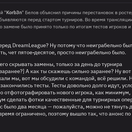
й "
Korb3n
" Белов объяснил причины перестановок в росте
объявляются перед стартом турниров. Во время трансляци
 о замене было принято только по итогам тестов игроков и
еред DreamLeague? Ну потому что неиграбельно бы
ь, чет пятое-десятое, просто неиграбельно было.
его скрывать замены, только за день до турнира
заранее?] А как ты скажешь сильно заранее? Ну вот
ехали мы, вот мы обсудили с командой, всё решили. 
 закончились тесты. Тесты довольно долго идут, усл
жно отфотографировать нового игрока, как минимум, 
ум сделать фотки качественные для турнирных опе
нас было два месяца — пожалуйста, можно не тянуть 
время ограничено, поэтому вышло так, что анонс по