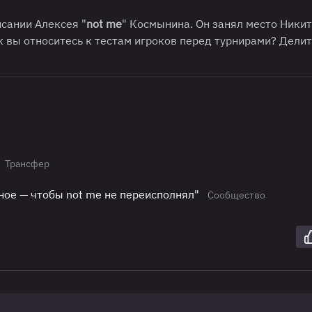
исании Алексея "
not me
" Космынина. Он занял место Ники
ак вы относитесь к тестам игроков перед турнирами? Дели
Трансфер
вное — чтобы not me не переисполнял"
Сообщество