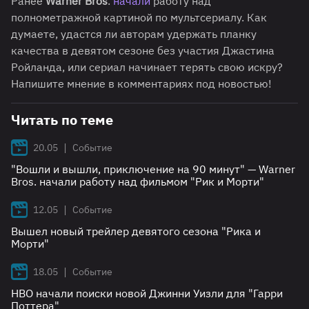
Ранее
Warner Bros
.
начали
работу над
полнометражной картиной по мультсериалу. Как
думаете, удастся ли авторам удержать планку
качества в девятом сезоне без участия Джастина
Ройланда, или сериал начинает терять свою искру?
Напишите мнение в комментариях под новостью!
Читать по теме
|
20.05
Событие
"Вошли и вышли, приключение на 90 минут" — Warner
Bros. начали работу над фильмом "Рик и Морти"
|
12.05
Событие
Вышел новый трейлер девятого сезона "Рика и
Морти"
|
18.05
Событие
HBO начали поиски новой Джинни Уизли для "Гарри
Поттера"