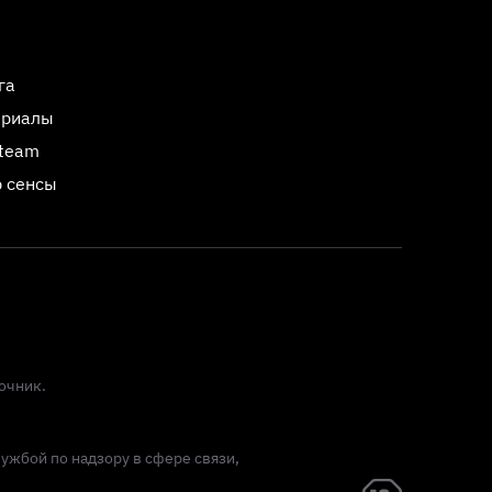
га
ериалы
Steam
 сенсы
очник.
лужбой по надзору в сфере связи,