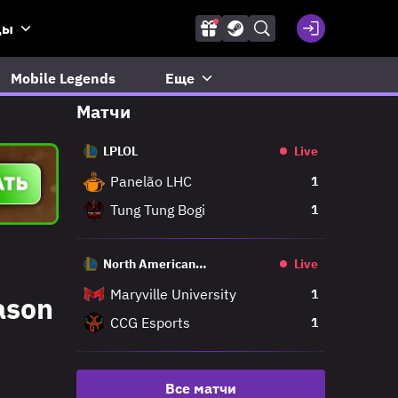
ды
Mobile Legends
Еще
Матчи
LPLOL
Live
Panelão LHC
1
Tung Tung Bogi
1
North American
Live
Challengers League
Maryville University
1
ason
CCG Esports
1
Все матчи