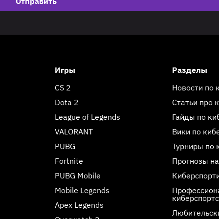
Отправить
Игры
Разделы
CS 2
Новости по 
Dota 2
Статьи про 
League of Legends
Гайды по ки
VALORANT
Вики по киб
PUBG
Турниры по 
Fortnite
Прогнозы на
PUBG Mobile
Киберспорт
Mobile Legends
Профессиона
киберспорт
Apex Legends
Любительск