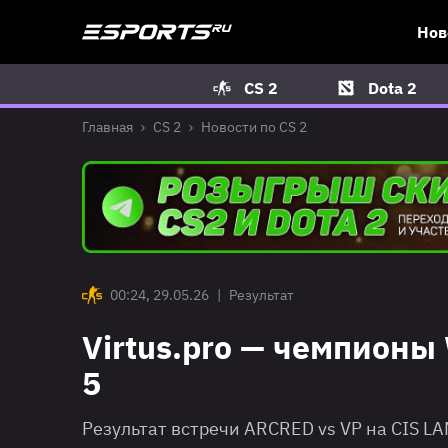
Нов
CS 2
Dota 2
Главная
CS 2
Новости по CS 2
00:24, 29.05.26
|
Результат
Virtus.pro — чемпион
5
Результат встречи ARCRED vs VP на CIS L