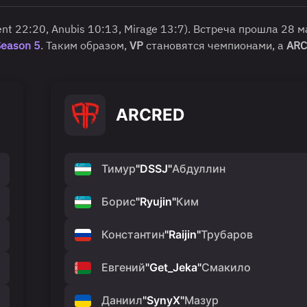
ent 22:20, Anubis 10:13, Mirage 13:7). Встреча прошла 28 м
eason 5
. Таким образом,
VP
становятся чемпионами, а
ARC
ARCRED
Тимур
"
DSSJ
"
Абдуллин
Борис
"
Ryujin
"
Ким
Константин
"
Raijin
"
Трубаров
Евгений
"
Get_Jeka
"
Смакило
Даниил
"
SynyX
"
Мазур