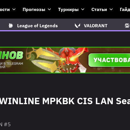
ости
Прогнозы
Турниры
Статьи
Гай
League of Legends
VALORANT
ы WINLINE MPKBK CIS LAN Se
AN #5