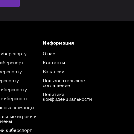
Информация
киберспорту
О нас
киберспорт
Контакты
берспорту
Вакансии
ерспорту
Пользовательское
соглашение
киберспорту
Политика
 киберспорт
конфиденциальности
ивные команды
льные игроки и
смены
ий киберспорт