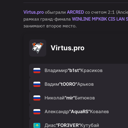
Virtus.pro
обыграли
ARCRED
со счетом 2:1 (Anci
рамках гранд-финала
WINLINE MPKBK CIS LAN S
занимают второе место.
Virtus.pro
Владимир
"
b1st
"
Красиков
Вадим
"
tO0RO
"
Арьков
Николай
"
mir
"
Битюков
Александр
"
AquaRS
"
Ковалев
Диас
"
FOR3VER
"
Кутубай