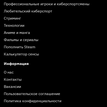
Профессиональные игроки и киберспортсмены
Любительский киберспорт
Стриминг
Технологии
Аниме и манга
Фильмы и сериалы
Пополнить Steam
Калькулятор сенсы
Информация
О нас
Контакты
Вакансии
Пользовательское соглашение
Политика конфиденциальности