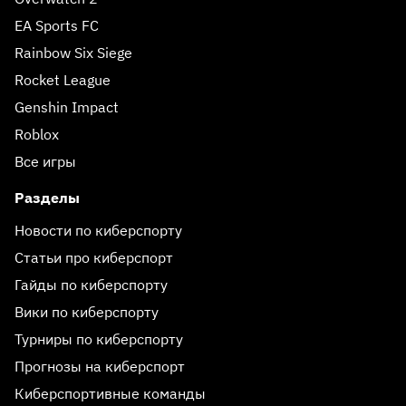
EA Sports FC
Rainbow Six Siege
Rocket League
Genshin Impact
Roblox
Все игры
Разделы
Новости по киберспорту
Статьи про киберспорт
Гайды по киберспорту
Вики по киберспорту
Турниры по киберспорту
Прогнозы на киберспорт
Киберспортивные команды