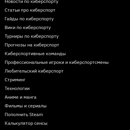
Новости по киберспорту
Статьи про киберспорт
Гайды по киберспорту
Вики по киберспорту
Турниры по киберспорту
Прогнозы на киберспорт
Киберспортивные команды
Профессиональные игроки и киберспортсмены
Любительский киберспорт
Стриминг
Технологии
Аниме и манга
Фильмы и сериалы
Пополнить Steam
Калькулятор сенсы