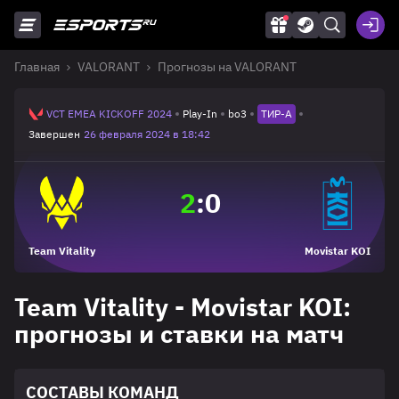
Главная
VALORANT
Прогнозы на VALORANT
VCT EMEA KICKOFF 2024
Play-In
bo3
ТИР-A
Завершен
26 февраля 2024 в 18:42
2
:
0
Team Vitality
Movistar KOI
Team Vitality - Movistar KOI:
прогнозы и ставки на матч
СОСТАВЫ КОМАНД