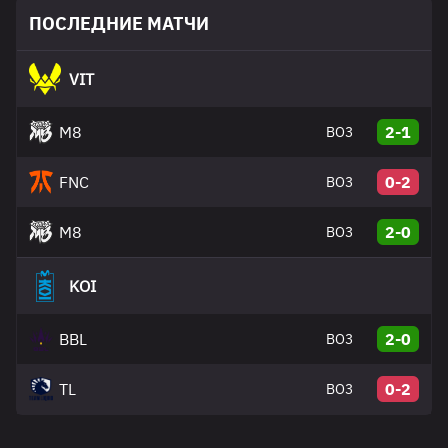
ПОСЛЕДНИЕ МАТЧИ
VIT
M8
2-1
BO3
FNC
0-2
BO3
M8
2-0
BO3
KOI
BBL
2-0
BO3
TL
0-2
BO3