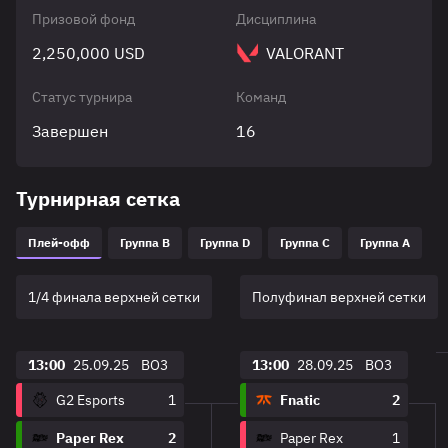
Призовой фонд
Дисциплина
2,250,000 USD
VALORANT
Статус турнира
Команд
Завершен
16
Турнирная сетка
Плей-офф
Группа B
Группа D
Группа C
Группа A
1/4 финала верхней сетки
Полуфинал верхней сетки
13:00
25.09.25
BO3
13:00
28.09.25
BO3
G2 Esports
1
Fnatic
2
Paper Rex
2
Paper Rex
1