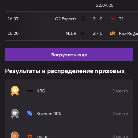
22.09.25
16:07
G2 Esports
2
-
0
T1
18:20
MIBR
2
-
0
Rex Regu
Загрузить еще
Результаты и распределение призовых
NRG
1 место
Kiwoom DRX
2 место
Fnatic
3 место