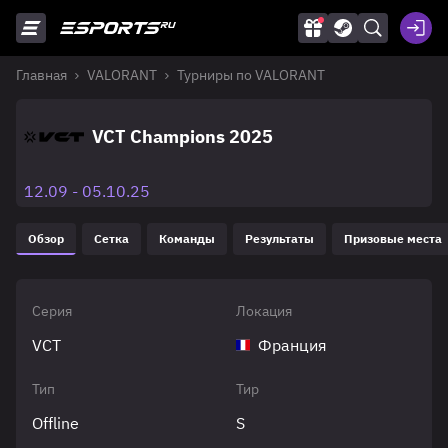
Главная
VALORANT
Турниры по VALORANT
VCT Champions 2025
12.09 - 05.10.25
Обзор
Сетка
Команды
Результаты
Призовые места
Серия
Локация
VCT
Франция
Тип
Тир
Offline
S