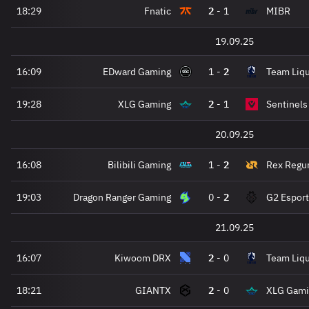
18:29
Fnatic
2
-
1
MIBR
19.09.25
16:09
EDward Gaming
1
-
2
Team Liqu
19:28
XLG Gaming
2
-
1
Sentinels
20.09.25
16:08
Bilibili Gaming
1
-
2
Rex Regu
19:03
Dragon Ranger Gaming
0
-
2
G2 Esport
21.09.25
16:07
Kiwoom DRX
2
-
0
Team Liqu
18:21
GIANTX
2
-
0
XLG Gami