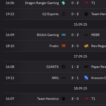
16:06
Dragon Ranger Gaming
0
-
2
T1
19:22
G2 Esports
0
-
2
Team Her
15.09.25
16:09
Bilibili Gaming
0
-
2
MIBR
18:10
Fnatic
2
-
0
Rex Regu
17.09.25
16:08
GIANTX
1
-
2
Paper Re
19:12
NRG
2
-
1
Kiwoom 
18.09.25
16:07
Team Heretics
2
-
0
T1