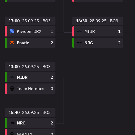
17:00
25.09.25
BO3
16:30
28.09.25
BO3
Kiwoom DRX
1
MIBR
1
Fnatic
2
NRG
2
13:00
26.09.25
BO3
MIBR
2
Team Heretics
0
15:40
26.09.25
BO3
NRG
2
GIANTX
0