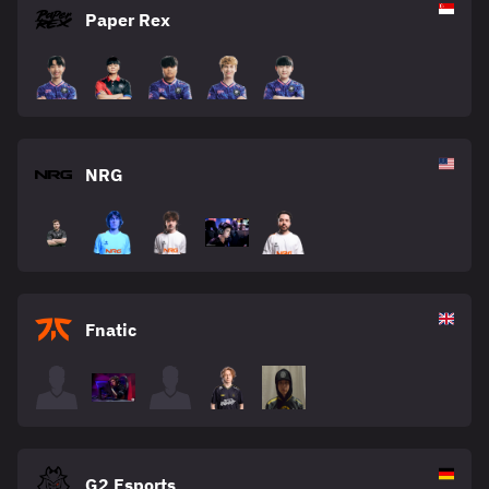
Paper Rex
NRG
Fnatic
G2 Esports