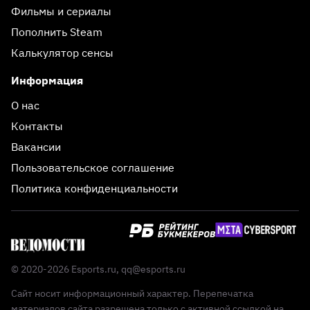
Фильмы и сериалы
Пополнить Steam
Калькулятор сенсы
Информация
О нас
Контакты
Вакансии
Пользовательское соглашение
Политика конфиденциальности
© 2020-2026 Esports.ru,
qq@esports.ru
Сайт носит информационный характер. Перепечатка
материалов сайта разрешена только с активной ссылкой на