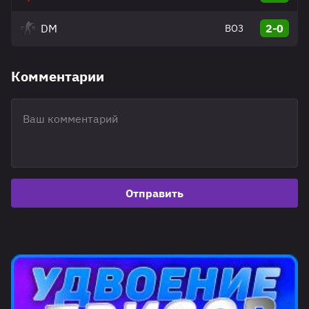
DM
2-0
BO3
Комментарии
Отправить