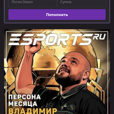
Пополнить