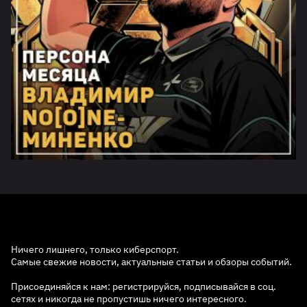
Ничего лишнего, только киберспорт.
Самые свежие новости, актуальные статьи и обзоры событий.
Присоединяйся к нам: регистрируйся, подписывайся в соц.
сетях и никогда не пропустишь ничего интересного.