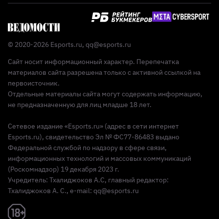
© 2020-2026 Esports.ru,
qq@esports.ru
Сайт носит информационный характер. Перепечатка
материалов сайта разрешена только с активной ссылкой на
первоисточник.
Отдельные материалы сайта могут содержать информацию,
не предназначенную для лиц младше 18 лет.
Сетевое издание «Esports.ru» (адрес в сети интернет
Esports.ru), свидетельство Эл № ФС77-86483 выдано
Федеральной службой по надзору в сфере связи,
информационных технологий и массовых коммуникаций
(Роскомнадзор) 19 декабря 2023 г.
Учредитель: Тхалиджоков А.С, главный редактор:
Тхалиджоков А. С., e-mail: qq@esports.ru