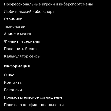
Профессиональные игроки и киберспортсмены
Любительский киберспорт
Стриминг
Технологии
Аниме и манга
Фильмы и сериалы
Пополнить Steam
Калькулятор сенсы
Информация
О нас
Контакты
Вакансии
Пользовательское соглашение
Политика конфиденциальности