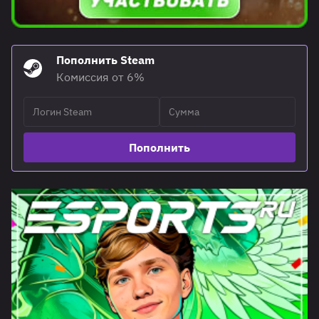
Пополнить Steam
Комиссия от 6%
Пополнить