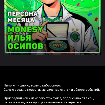
Ничего лишнего, только киберспорт.
Самые свежие новости, актуальные статьи и обзоры событий.
Присоединяйся к нам: регистрируйся, подписывайся в соц.
сетях и никогда не пропустишь ничего интересного.