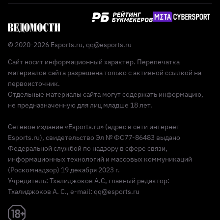
© 2020-2026 Esports.ru,
qq@esports.ru
Сайт носит информационный характер. Перепечатка
материалов сайта разрешена только с активной ссылкой на
первоисточник.
Отдельные материалы сайта могут содержать информацию,
не предназначенную для лиц младше 18 лет.
Сетевое издание «Esports.ru» (адрес в сети интернет
Esports.ru), свидетельство Эл № ФС77-86483 выдано
Федеральной службой по надзору в сфере связи,
информационных технологий и массовых коммуникаций
(Роскомнадзор) 19 декабря 2023 г.
Учредитель: Тхалиджоков А.С, главный редактор:
Тхалиджоков А. С., e-mail: qq@esports.ru