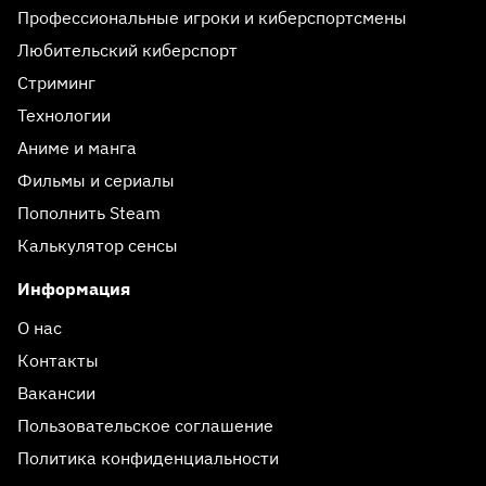
Профессиональные игроки и киберспортсмены
Любительский киберспорт
Стриминг
Технологии
Аниме и манга
Фильмы и сериалы
Пополнить Steam
Калькулятор сенсы
Информация
О нас
Контакты
Вакансии
Пользовательское соглашение
Политика конфиденциальности