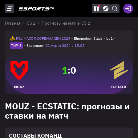
Главная
CS 2
Прогнозы на матчи CS 2
PGL MAJOR COPENHAGEN 2024
Elimination Stage
bo1
ТИР-S
Завершен
21 марта 2024 в 15:02
1
:
0
MOUZ
ECSTATIC
MOUZ - ECSTATIC: прогнозы и
ставки на матч
СОСТАВЫ КОМАНД