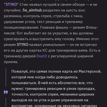
"
STYKO
" Стик назвал лучшей в своем обзоре — и не
случайно.
5e_aimhub
разделен на шесть зон:
разминка, контроль спрея, стрельба с пика,
удержание углов, тест реакции и тренажер
позиционирования. Главная фишка — режим Флеш-
пиков: бот выбегает из-за укрытия, а вы должны
среагировать и выстрелить ему голову. Именно этот
режим
STYKO
назвал уникальным — он не встречал
его на других картах КС для тренировки аима. Есть и
тренажер дверей
Dust2
с регулируемой шириной
проема.
Пожалуй, это самая полная карта из Мастерской,
которой мне когда-либо доводилось
пользоваться. В ней есть абсолютно все, что
нужно: тренировка реакции в узких проходах,
точности, контроля спрея, механики широких
выходов из-за угла и даже упражнения на
восприятие, основанные на звуковых сигналах