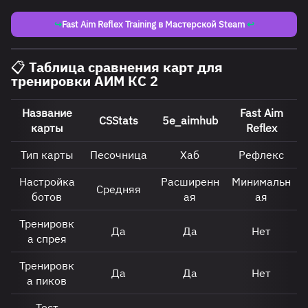
↪
Fast Aim Reflex Training в Мастерской Steam
↩
📋 Таблица сравнения карт для
тренировки АИМ КС 2
Название
Fast Aim
CSStats
5e_aimhub
карты
Reflex
Тип карты
Песочница
Хаб
Рефлекс
Настройка
Расширенн
Минимальн
Средняя
ботов
ая
ая
Тренировк
Да
Да
Нет
а спрея
Тренировк
Да
Да
Нет
а пиков
Тест