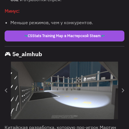
Минус:
Меньше режимов, чем у конкурентов.
↪
CSStats Training Map в Мастерской Steam
↩
🎮 5e_aimhub
Китайская разработка, которую про-игрок Мартин