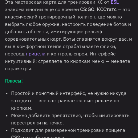
Эта мастерская карта для тренировки КС от
ESL
знакома многим еще со времен
CS:GO
.
КССтатс
— это
классический тренировочный полигон, где можно
выбрать любое оружие, настроить поведение ботов и
добавить объекты, имитирующие рельеф
соревновательных карт. Боты спавнятся вокруг вас, и
вы в комфортном темпе отрабатываете флики,
перевод
прицела
и контроль спрея. Интерфейс
интуитивный: стреляете по кнопкам меню — меняете
параметры.
Плюсы:
Простой и понятный интерфейс, не нужно никуда
заходить — все настраивается выстрелами по
кнопкам.
Можно добавить препятствия, чтобы имитировать
перестрелки на точке.
Подходит для размеренной тренировки прицела
CS2
и отработки спрея.