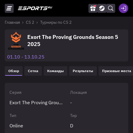
Главная
CS 2
Турниры по CS 2
Exort The Proving Grounds Season 5
2025
01.10 - 13.10.25
Обзор
Сетка
Команды
Результаты
Призовые места
Серия
Локация
Exort The Proving Grounds
-
Тип
Тир
Online
D