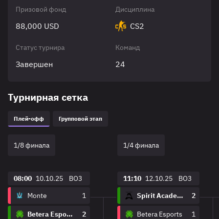
Призовой фонд
Дисциплина
88,000 USD
CS2
Статус турнира
Команд
Завершен
24
Турнирная сетка
Плей-офф
Групповой этап
1/8 финала
1/4 финала
08:00
10.10.25
BO3
11:10
12.10.25
BO3
Monte
1
Spirit Academy
2
Betera Esports
2
Betera Esports
1