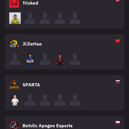
Tricked
JiJieHao
SPARTA
Betclic Apogee Esports