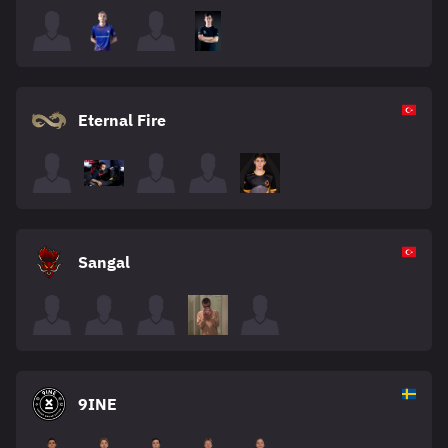
Eternal Fire
Sangal
9INE