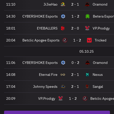
11:10
JiJieHao
2
-
1
Oramond
14:30
CYBERSHOKE Esports
1
-
2
Betera Espor
18:01
EYEBALLERS
2
-
0
VP.Prodigy
20:04
Betclic Apogee Esports
1
-
2
Tricked
05.10.25
11:06
CYBERSHOKE Esports
0
-
2
Oramond
14:08
Eternal Fire
2
-
1
Nexus
17:04
Johnny Speeds
2
-
1
Sangal
20:09
VP.Prodigy
1
-
2
Betclic Apogee