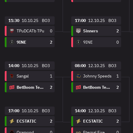
11:30
10.10.25
BO3
17:00
12.10.25
BO3
TPuDCATb TPu
0
Sinners
2
9INE
2
9INE
0
14:00
10.10.25
BO3
08:00
12.10.25
BO3
Sangal
1
Johnny Speeds
1
BetBoom Team
2
BetBoom Team
2
17:00
10.10.25
BO3
14:00
12.10.25
BO3
ECSTATIC
2
ECSTATIC
2
Oramond
0
Eternal Fire
0