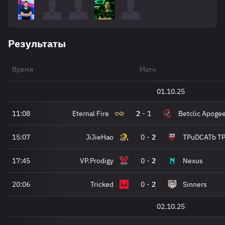
Результаты
Время
Матч
01.10.25
11:08
Eternal Fire
2
-
1
Betclic Apogee
15:07
JiJieHao
0
-
2
TPuDCATb T
17:45
VP.Prodigy
0
-
2
Nexus
20:06
Tricked
0
-
2
Sinners
02.10.25