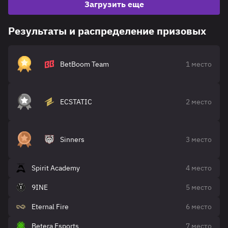
Загрузить еще
Результаты и распределение призовых
BetBoom Team
1 место
ECSTATIC
2 место
Sinners
3 место
Spirit Academy
4 место
9INE
5 место
Eternal Fire
6 место
Betera Esports
7 место