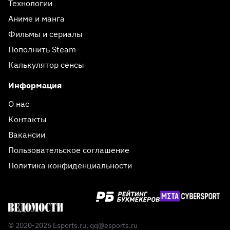
Технологии
Аниме и манга
Фильмы и сериалы
Пополнить Steam
Калькулятор сенсы
Информация
О нас
Контакты
Вакансии
Пользовательское соглашение
Политика конфиденциальности
© 2020-2026 Esports.ru,
qq@esports.ru