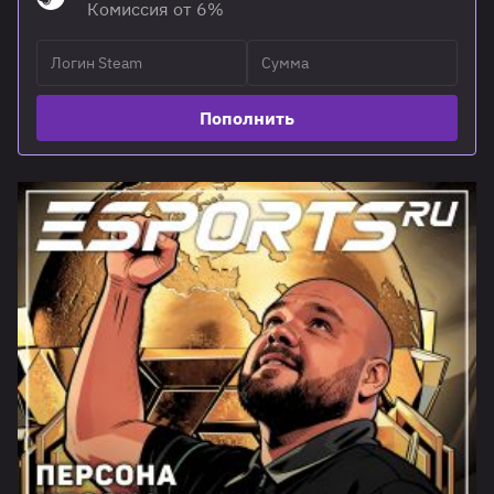
Комиссия от 6%
Пополнить