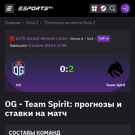
Главная
Dota 2
Прогнозы на матчи Dota 2
ELITE LEAGUE SEASON 1 2024
Group A
bo2
ТИР-A
Завершен
8 апреля 2024 в 13:48
0
:
2
OG
Team Spirit
OG - Team Spirit: прогнозы и
ставки на матч
СОСТАВЫ КОМАНД