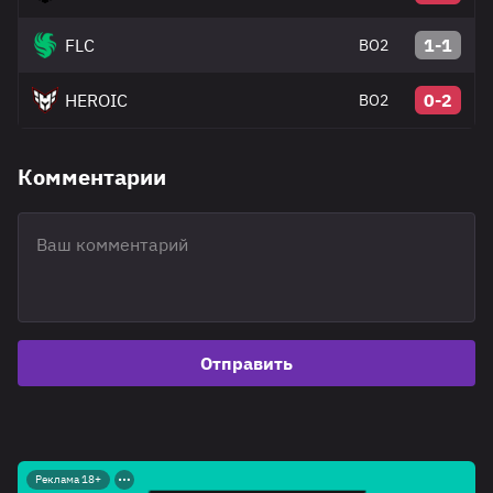
FLC
1-1
BO2
HEROIC
0-2
BO2
Комментарии
Отправить
Реклама 18+