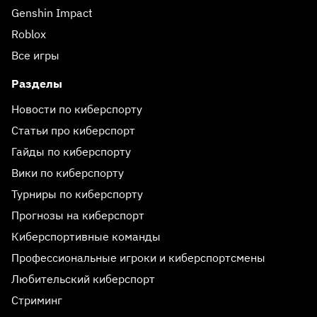
Genshin Impact
Roblox
Все игры
Разделы
Новости по киберспорту
Статьи про киберспорт
Гайды по киберспорту
Вики по киберспорту
Турниры по киберспорту
Прогнозы на киберспорт
Киберспортивные команды
Профессиональные игроки и киберспортсмены
Любительский киберспорт
Стриминг