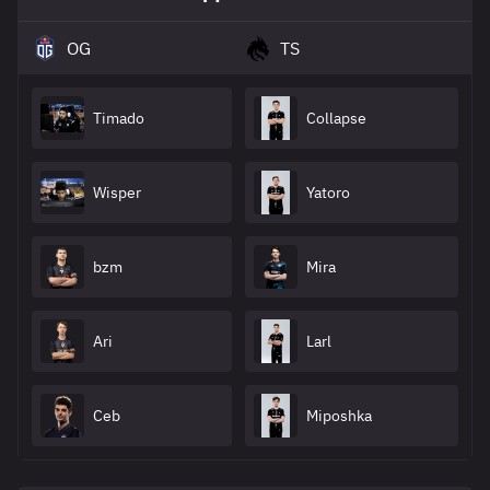
OG
TS
Timado
Collapse
Wisper
Yatoro
bzm
Mira
Ari
Larl
Ceb
Miposhka