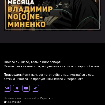
Ничего лишнего, только киберспорт.
Самые свежие новости, актуальные статьи и обзоры событий.
Присоединяйся к нам: регистрируйся, подписывайся в соц.
сетях и никогда не пропустишь ничего интересного.
Независимая оценка сайта
Esports.ru
34 отзыва