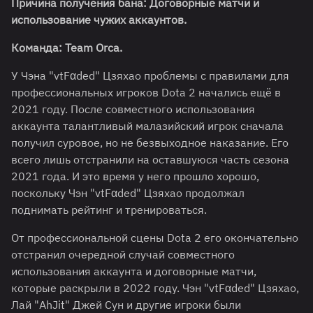
Причина получения бана: Договорные матчи и
использование чужих аккаунтов.
Команда:
Team
Orca
.
У Чэна "vtFαded" Цзяхао проблемы с правилами для
профессиональных игроков Dota 2 начались ещё в
2021 году. После совместного использования
аккаунта талантливый малазийский игрок сначала
получил суровое, но не безвыходное наказание. Его
всего лишь отстранили на оставшуюся часть сезона
2021 года. И это время у него прошло хорошо,
поскольку Чэн "vtFαded" Цзяхао продолжал
поднимать рейтинг и тренироваться.
От профессиональной сцены Dota 2 его окончательно
отстранил очередной случай совместного
использования аккаунта и договорные матчи,
которые раскрыли в 2022 году. Чэн "vtFαded" Цзяхао,
Лай "AhJit" Джей Сун и другие игроки были