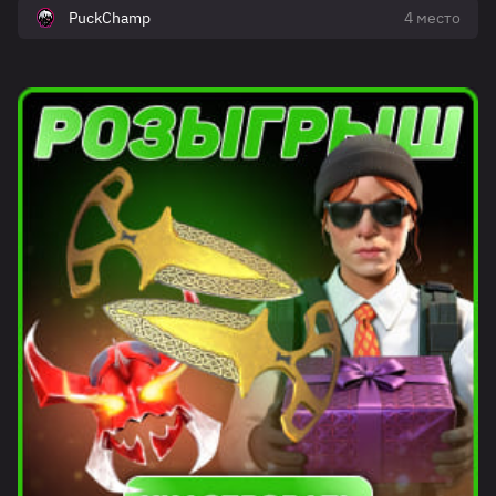
PuckChamp
4 место