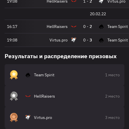
19:08
HellRaisers
1
-
2
Virtus.pro
20.02.22
16:17
HellRaisers
0
-
2
Team Spirit
19:08
Virtus.pro
0
-
3
Team Spirit
Результаты и распределение призовых
Team Spirit
1 место
HellRaisers
2 место
Virtus.pro
3 место