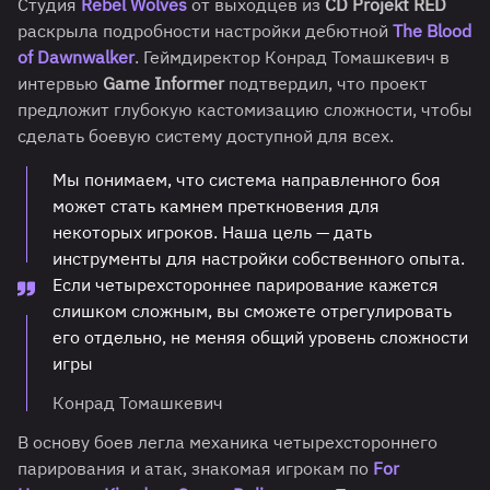
Студия
Rebel Wolves
от выходцев из
CD Projekt RED
раскрыла подробности настройки дебютной
The Blood
of Dawnwalker
. Геймдиректор Конрад Томашкевич в
интервью
Game Informer
подтвердил, что проект
предложит глубокую кастомизацию сложности, чтобы
сделать боевую систему доступной для всех.
Мы понимаем, что система направленного боя
может стать камнем преткновения для
некоторых игроков. Наша цель — дать
инструменты для настройки собственного опыта.
Если четырехстороннее парирование кажется
слишком сложным, вы сможете отрегулировать
его отдельно, не меняя общий уровень сложности
игры
Конрад Томашкевич
В основу боев легла механика четырехстороннего
парирования и атак, знакомая игрокам по
For