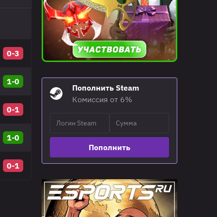
0-3
1-0
Пополнить Steam
Комиссия от 6%
0-1
1-0
Пополнить
0-1