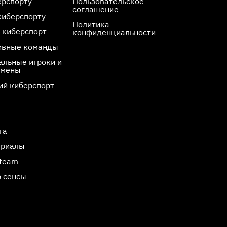
ерспорту
Пользовательское
соглашение
киберспорту
Политика
 киберспорт
конфиденциальности
ивные команды
льные игроки и
смены
ий киберспорт
га
ериалы
Steam
 сенсы