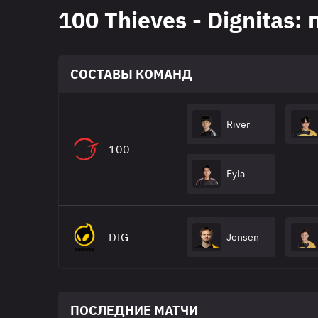
100 Thieves - Dignitas:
СОСТАВЫ КОМАНД
River
100
Eyla
DIG
Jensen
ПОСЛЕДНИЕ МАТЧИ