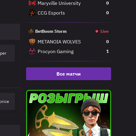
Maryville University
0
CCG Esports
0
BetBoom Storm
Live
METANOIA WOLVES
0
Procyon Gaming
1
iper
Все матчи
orice