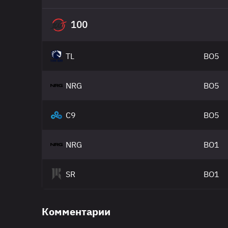
100
TL
BO5
NRG
BO5
C9
BO5
NRG
BO1
SR
BO1
Комментарии